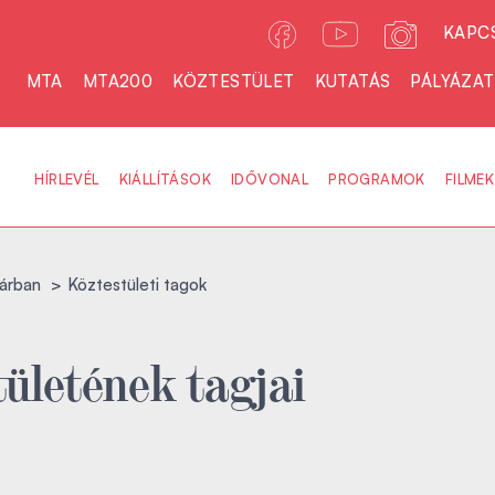
KAPC
MTA
MTA200
KÖZTESTÜLET
KUTATÁS
PÁLYÁZA
HÍRLEVÉL
KIÁLLÍTÁSOK
IDŐVONAL
PROGRAMOK
FILMEK
árban
Köztestületi tagok
ületének tagjai