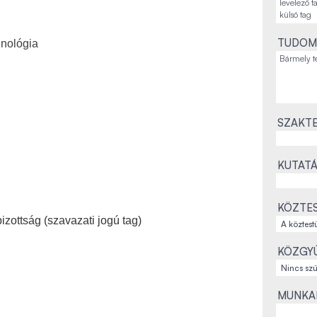
TUDOM
nológia
SZAKTE
KUTATÁ
g
KÖZTES
zottság (szavazati jogú tag)
KÖZGYŰ
MUNKAH