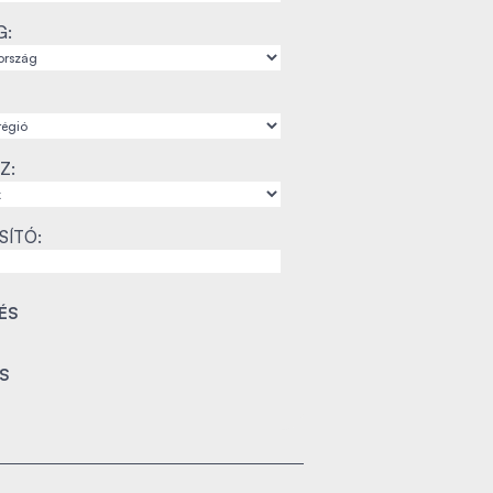
G:
Z:
SÍTÓ: