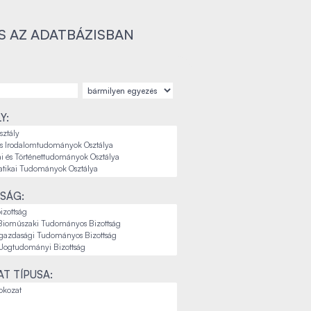
S AZ ADATBÁZISBAN
Y:
SÁG:
T TÍPUSA: