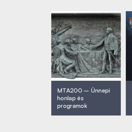
MTA200 – Ünnepi
honlap és
programok