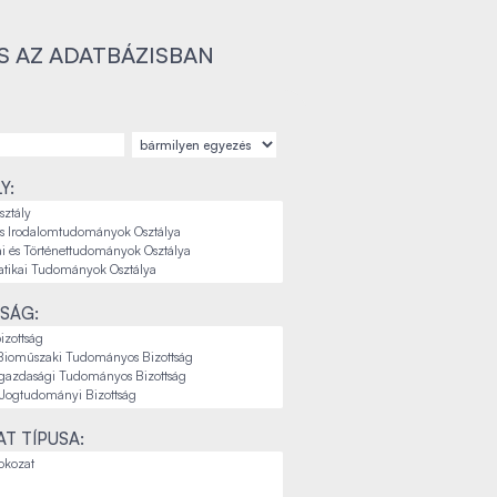
S AZ ADATBÁZISBAN
Y:
SÁG:
T TÍPUSA: