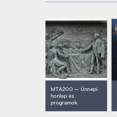
MTA200 – Ünnepi
honlap és
programok