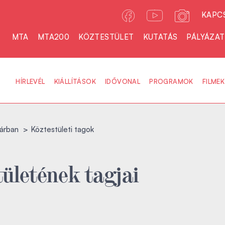
KAPC
MTA
MTA200
KÖZTESTÜLET
KUTATÁS
PÁLYÁZA
HÍRLEVÉL
KIÁLLÍTÁSOK
IDŐVONAL
PROGRAMOK
FILMEK
árban
Köztestületi tagok
ületének tagjai