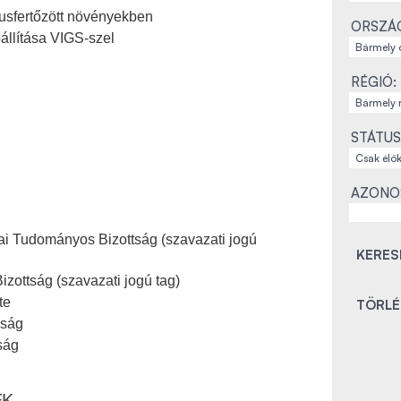
usfertőzött növényekben
ORSZÁ
állítása VIGS-szel
RÉGIÓ:
STÁTUS
AZONO
i Tudományos Bizottság (szavazati jogú
ottság (szavazati jogú tag)
te
aság
ság
EK