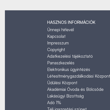
HASZNOS INFORMÁCIÓK
Ünnepi hírlevél
Kapcsolat
Impresszum
Copyright
Adatkezelési tájékoztató
Panaszkezelés
Elektronikus ügyintézés
Létesítménygazdálkodási Közpon
Üdülési Központ
Akadémiai Óvoda és Bölcsőde
Lakásügyi Bizottság
Adó 1%
Téli igazgatási szünet