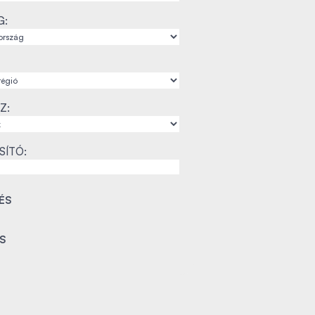
G:
Z:
SÍTÓ: