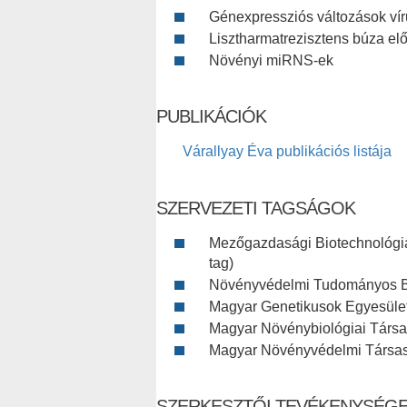
Génexpressziós változások vír
Lisztharmatrezisztens búza elő
Növényi miRNS-ek
PUBLIKÁCIÓK
Várallyay Éva publikációs listája
SZERVEZETI TAGSÁGOK
Mezőgazdasági Biotechnológia
tag)
Növényvédelmi Tudományos Biz
Magyar Genetikusok Egyesüle
Magyar Növénybiológiai Társ
Magyar Növényvédelmi Társa
SZERKESZTŐI TEVÉKENYSÉG