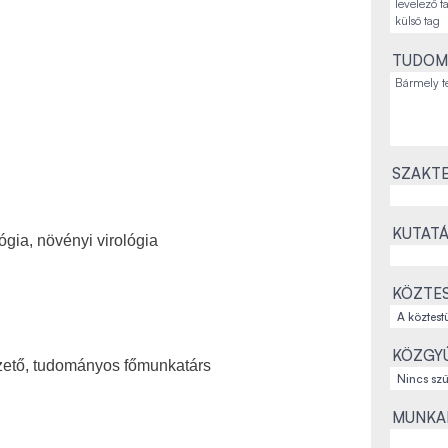
TUDOM
SZAKTE
KUTATÁ
ógia, növényi virológia
KÖZTES
KÖZGYŰ
zető, tudományos főmunkatárs
MUNKAH