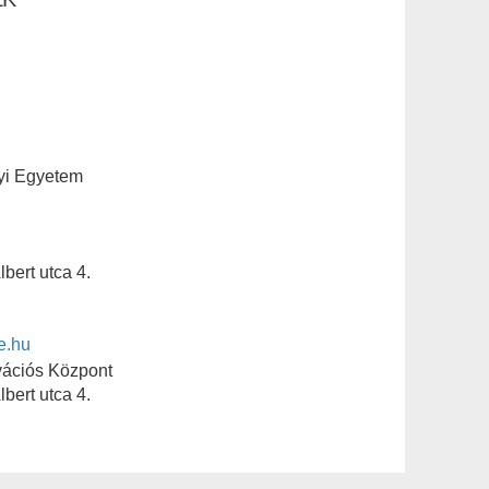
yi Egyetem
bert utca 4.
e.hu
vációs Központ
bert utca 4.