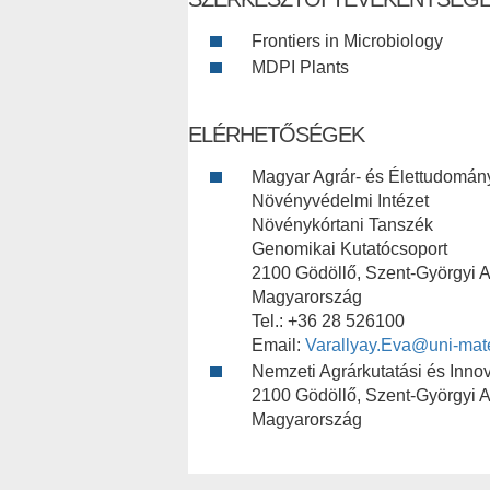
Frontiers in Microbiology
MDPI Plants
ELÉRHETŐSÉGEK
Magyar Agrár- és Élettudomán
Növényvédelmi Intézet
Növénykórtani Tanszék
Genomikai Kutatócsoport
2100 Gödöllő, Szent-Györgyi Al
Magyarország
Tel.: +36 28 526100
Email:
Varallyay.Eva@uni-mat
Nemzeti Agrárkutatási és Inno
2100 Gödöllő, Szent-Györgyi Al
Magyarország