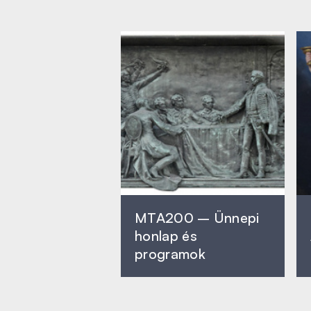
MTA200 – Ünnepi
honlap és
programok