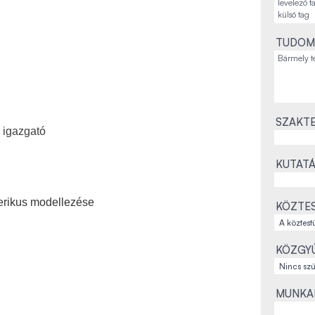
TUDOM
SZAKTE
i igazgató
KUTATÁ
rikus modellezése
KÖZTES
KÖZGYŰ
MUNKAH