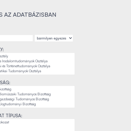
S AZ ADATBÁZISBAN
Y:
SÁG:
T TÍPUSA: