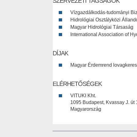
SZERVEZETI TAGSÁGOK
Vízgazdálkodás-tudományi Bizo
Hidrológiai Osztályközi Állandó
Magyar Hidrológiai Társaság
International Association of H
DÍJAK
Magyar Érdemrend lovagkeres
ELÉRHETŐSÉGEK
VITUKI Kht.
1095 Budapest, Kvassay J. út 
Magyarország