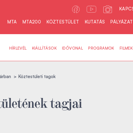
KAPC
MTA
MTA200
KÖZTESTÜLET
KUTATÁS
PÁLYÁZA
HÍRLEVÉL
KIÁLLÍTÁSOK
IDŐVONAL
PROGRAMOK
FILMEK
árban
Köztestületi tagok
ületének tagjai