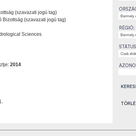
ORSZÁ
ttság (szavazati jogú tag)
 Bizottság (szavazati jogú tag)
RÉGIÓ:
ydrological Sciences
STÁTUS
ztje:
2014
AZONO
1.