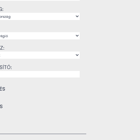
G:
Z:
SÍTÓ: