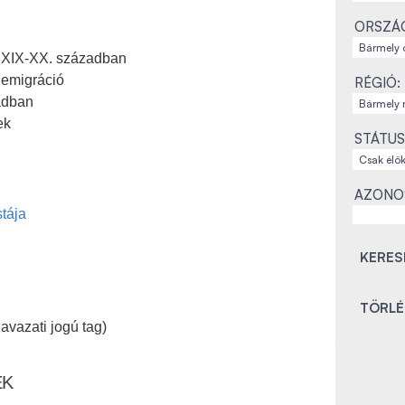
ORSZÁ
 a XIX-XX. században
r emigráció
RÉGIÓ:
adban
ek
STÁTUS
AZONO
stája
avazati jogú tag)
EK