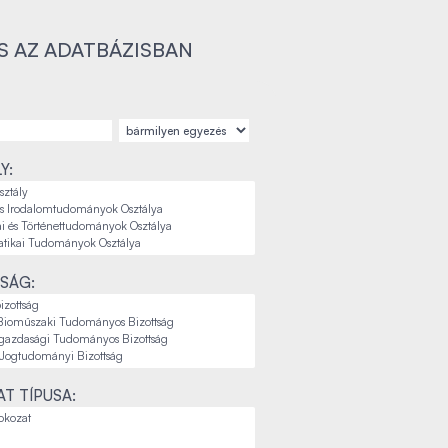
S AZ ADATBÁZISBAN
Y:
SÁG:
T TÍPUSA: