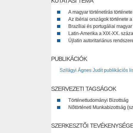
KUTATÁSI TÉMA
A magyar történetírás története
Az ibériai országok története
Brazíliai és portugáliai magya
Latin-Amerika a XIX-XX. száz
Újlatin autoritariánus rendszer
PUBLIKÁCIÓK
Szilágyi Ágnes Judit publikációs li
SZERVEZETI TAGSÁGOK
Történettudományi Bizottság
Nőtörténeti Munkabizottság (sz
SZERKESZTŐI TEVÉKENYSÉG