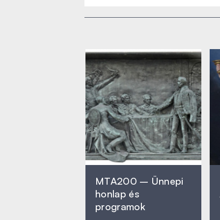
MTA200 – Ünnepi
honlap és
programok