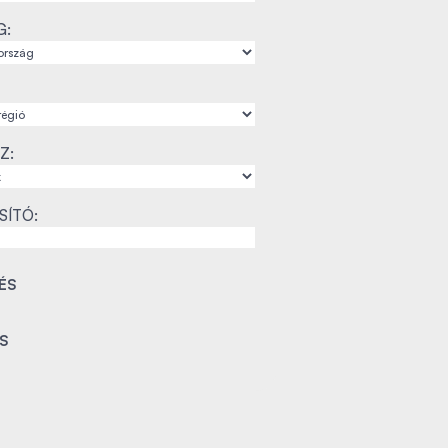
G:
Z:
SÍTÓ: