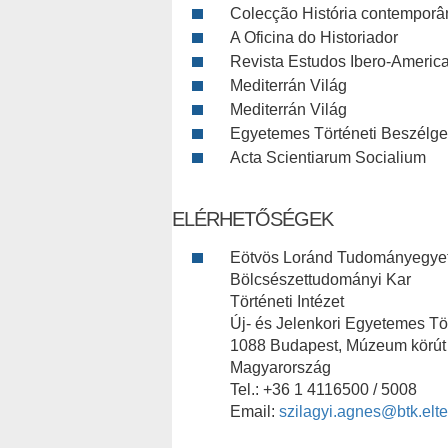
Colecção História contemporâ
A Oficina do Historiador
Revista Estudos Ibero-Americ
Mediterrán Világ
Mediterrán Világ
Egyetemes Történeti Beszélge
Acta Scientiarum Socialium
ELÉRHETŐSÉGEK
Eötvös Loránd Tudományegye
Bölcsészettudományi Kar
Történeti Intézet
Új- és Jelenkori Egyetemes Tö
1088 Budapest, Múzeum körút 
Magyarország
Tel.: +36 1 4116500 / 5008
Email:
szilagyi.agnes@btk.elte