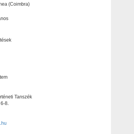
nea (Coimbra)
anos
tések
tem
rténeti Tanszék
6-8.
.hu