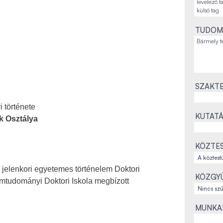
TUDOM
SZAKTE
i története
KUTATÁ
k Osztálya
KÖZTES
s jelenkori egyetemes történelem Doktori
KÖZGYŰ
mtudományi Doktori Iskola megbízott
MUNKAH