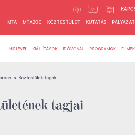
KAPC
MTA
MTA200
KÖZTESTÜLET
KUTATÁS
PÁLYÁZA
HÍRLEVÉL
KIÁLLÍTÁSOK
IDŐVONAL
PROGRAMOK
FILMEK
árban
Köztestületi tagok
ületének tagjai