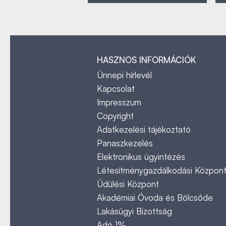
HASZNOS INFORMÁCIÓK
Ünnepi hírlevél
Kapcsolat
Impresszum
Copyright
Adatkezelési tájékoztató
Panaszkezelés
Elektronikus ügyintézés
Létesítménygazdálkodási Közpon
Üdülési Központ
Akadémiai Óvoda és Bölcsőde
Lakásügyi Bizottság
Adó 1%