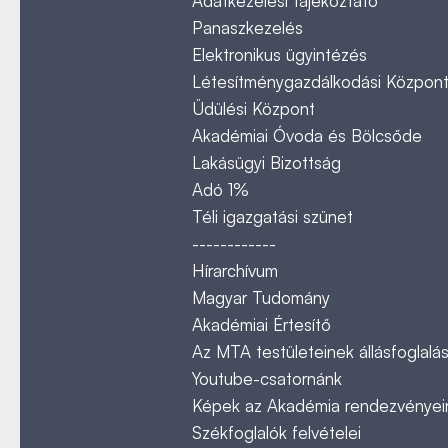
Adatkezelési tájékoztató
Panaszkezelés
Elektronikus ügyintézés
Létesítménygazdálkodási Közpon
Üdülési Központ
Akadémiai Óvoda és Bölcsőde
Lakásügyi Bizottság
Adó 1%
Téli igazgatási szünet
------------
Hírarchívum
Magyar Tudomány
Akadémiai Értesítő
Az MTA testületeinek állásfoglalás
Youtube-csatornánk
Képek az Akadémia rendezvényeir
Székfoglalók felvételei