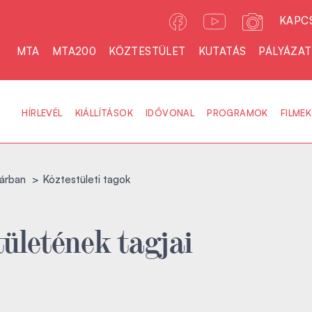
KAPC
MTA
MTA200
KÖZTESTÜLET
KUTATÁS
PÁLYÁZA
HÍRLEVÉL
KIÁLLÍTÁSOK
IDŐVONAL
PROGRAMOK
FILMEK
árban
Köztestületi tagok
ületének tagjai