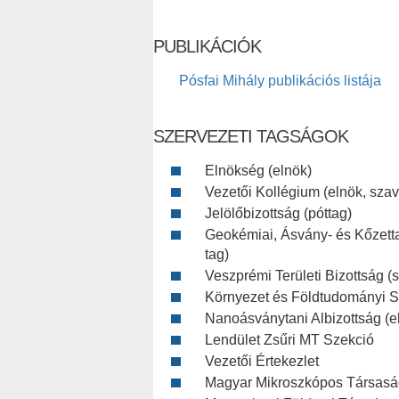
PUBLIKÁCIÓK
Pósfai Mihály publikációs listája
SZERVEZETI TAGSÁGOK
Elnökség (elnök)
Vezetői Kollégium (elnök, szava
Jelölőbizottság (póttag)
Geokémiai, Ásvány- és Kőzett
tag)
Veszprémi Területi Bizottság (s
Környezet és Földtudományi S
Nanoásványtani Albizottság (e
Lendület Zsűri MT Szekció
Vezetői Értekezlet
Magyar Mikroszkópos Társaság