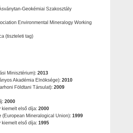
 Ásványtan-Geokémiai Szakosztály
ssociation Environmental Mineralogy Working
 (tiszteleti tag)
ási Minisztérium):
2013
ányos Akadémia Elnöksége):
2010
rhoni Földtani Társulat):
2009
íj:
2000
kiemelt első díja:
2000
e (European Mineralogical Union):
1999
kiemelt első díja:
1995