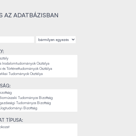
S AZ ADATBÁZISBAN
Y:
SÁG:
T TÍPUSA: