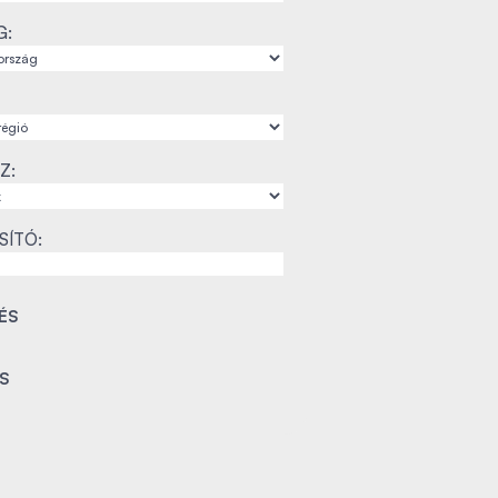
G:
Z:
SÍTÓ: