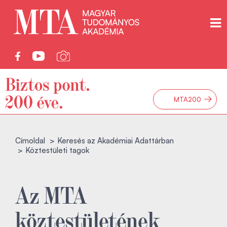
→
MTA200
Címoldal
Keresés az Akadémiai Adattárban
Köztestületi tagok
Az MTA
köztestületének