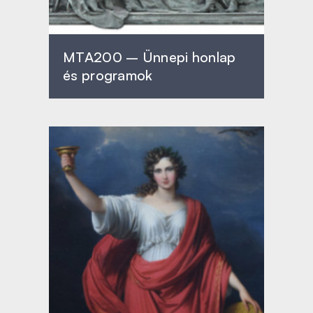
MTA200 – Ünnepi honlap
és programok