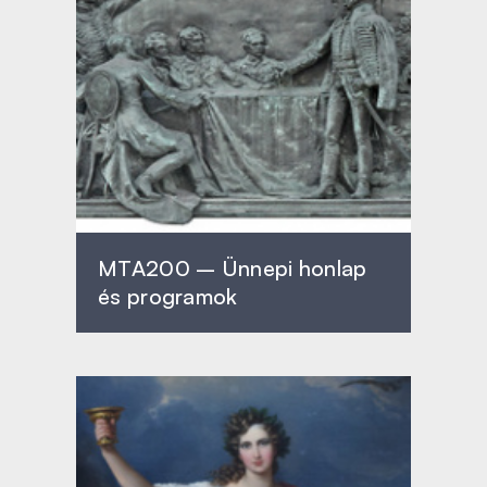
MTA200 – Ünnepi honlap
és programok