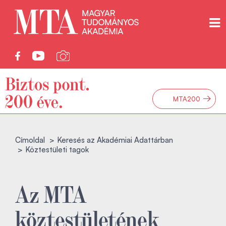
→
MTA200
Címoldal
Keresés az Akadémiai Adattárban
Köztestületi tagok
Az MTA
köztestületének