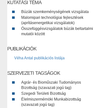
KUTATÁSI TÉMA
Búzák szemkeménységének vizsgálata
Malomipari technológiai fejlesztések
(aprításenergetikai vizsgálatok)
Összefüggésvizsgálatok búzák beltartalmi
mutatói között
PUBLIKÁCIÓK
Véha Antal publikációs listája
SZERVEZETI TAGSÁGOK
Agrár- és Bioműszaki Tudományos
Bizottság (szavazati jogú tag)
Szegedi Területi Bizottság
Élelmiszermérnöki Munkabizottság
(szavazati jogú tag)