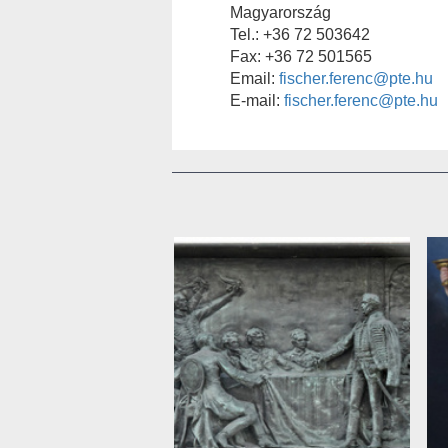
Magyarország
Tel.: +36 72 503642
Fax: +36 72 501565
Email:
fischer.ferenc@pte.hu
E-mail:
fischer.ferenc@pte.hu