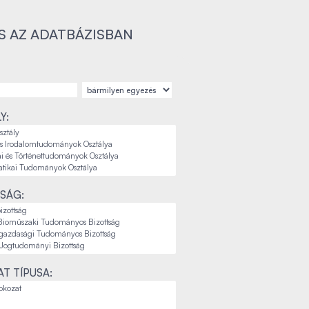
S AZ ADATBÁZISBAN
Y:
SÁG:
T TÍPUSA: