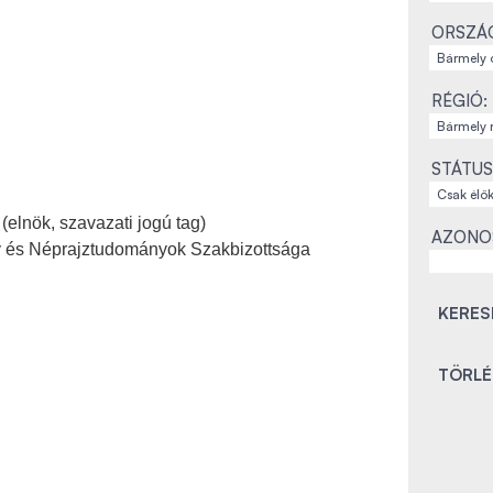
ORSZÁ
RÉGIÓ:
STÁTUS
elnök, szavazati jogú tag)
AZONO
ány és Néprajztudományok Szakbizottsága