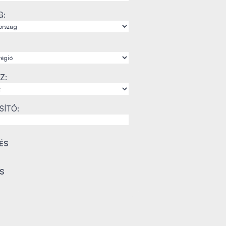
G:
Z:
SÍTÓ: