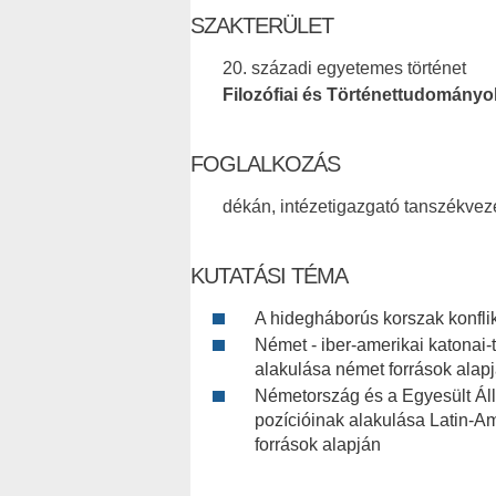
SZAKTERÜLET
20. századi egyetemes történet
Filozófiai és Történettudományo
FOGLALKOZÁS
dékán, intézetigazgató tanszékvez
KUTATÁSI TÉMA
A hidegháborús korszak konfli
Német - iber-amerikai katonai-
alakulása német források alap
Németország és a Egyesült Áll
pozícióinak alakulása Latin-A
források alapján