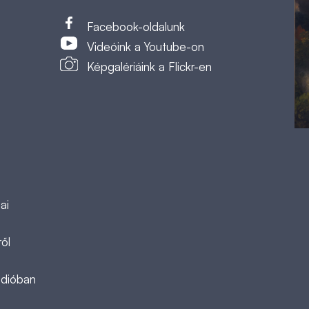
t
Facebook-oldalunk
Videóink a Youtube-on
Képgalériáink a Flickr-en
ai
ől
ádióban