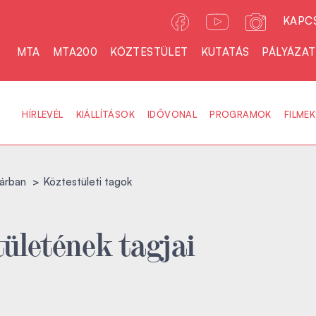
KAPC
MTA
MTA200
KÖZTESTÜLET
KUTATÁS
PÁLYÁZA
HÍRLEVÉL
KIÁLLÍTÁSOK
IDŐVONAL
PROGRAMOK
FILMEK
árban
Köztestületi tagok
ületének tagjai