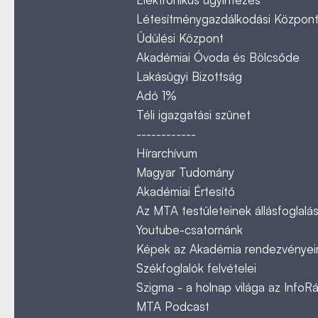
Létesítménygazdálkodási Közpon
Üdülési Központ
Akadémiai Óvoda és Bölcsőde
Lakásügyi Bizottság
Adó 1%
Téli igazgatási szünet
------------
Hírarchívum
Magyar Tudomány
Akadémiai Értesítő
Az MTA testületeinek állásfoglalás
Youtube-csatornánk
Képek az Akadémia rendezvényeir
Székfoglalók felvételei
Szigma - a holnap világa az InfoR
MTA Podcast