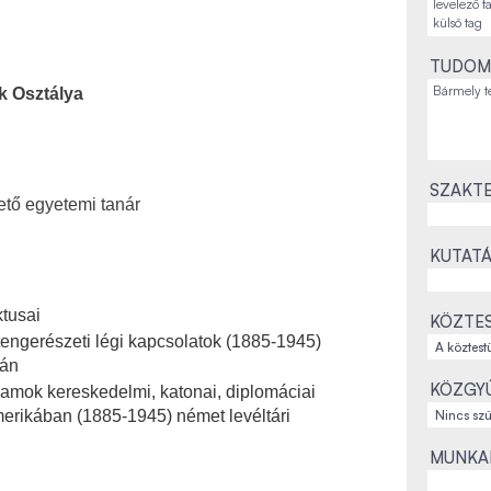
TUDOM
k Osztálya
SZAKTE
ető egyetemi tanár
KUTATÁ
ktusai
KÖZTES
tengerészeti légi kapcsolatok (1885-1945)
ján
KÖZGYŰ
amok kereskedelmi, katonai, diplomáciai
merikában (1885-1945) német levéltári
MUNKAH