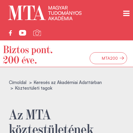
→
MTA200
Címoldal
Keresés az Akadémiai Adattárban
Köztestületi tagok
Az MTA
köztestületének