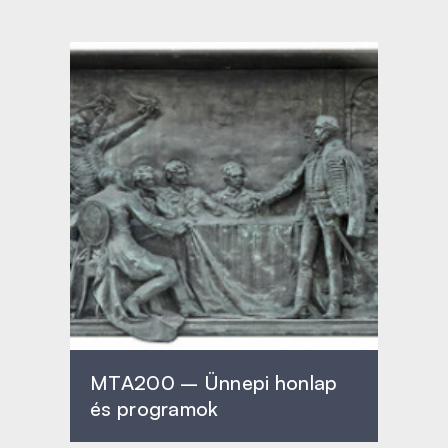
MTA200 – Ünnepi honlap
és programok