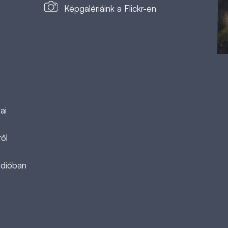
Képgalériáink a Flickr-en
ai
ől
ádióban