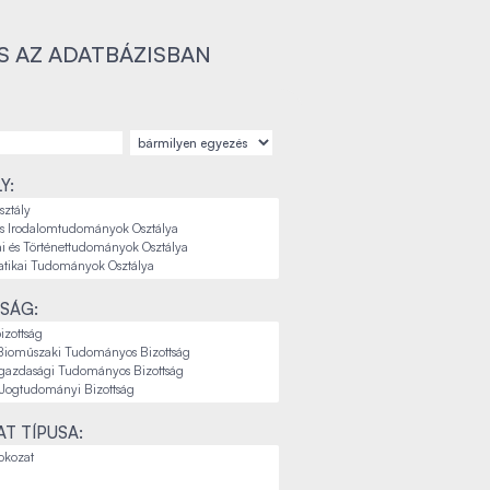
S AZ ADATBÁZISBAN
Y:
SÁG:
T TÍPUSA: