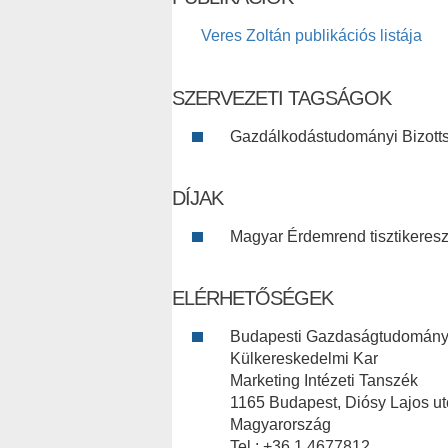
Veres Zoltán publikációs listája
SZERVEZETI TAGSÁGOK
Gazdálkodástudományi Bizott
DÍJAK
Magyar Érdemrend tisztikeresz
ELÉRHETŐSÉGEK
Budapesti Gazdaságtudomány
Külkereskedelmi Kar
Marketing Intézeti Tanszék
1165 Budapest, Diósy Lajos ut
Magyarország
Tel.: +36 1 4677812