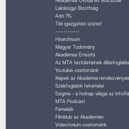
Akadémiai Óvoda és Bölcsőde
Lakásügyi Bizottság
Adó 1%
Téli igazgatási szünet
------------
Hírarchívum
Magyar Tudomány
Akadémiai Értesítő
Az MTA testületeinek állásfoglalás
Youtube-csatornánk
Képek az Akadémia rendezvényeir
Székfoglalók felvételei
Szigma - a holnap világa az InfoR
MTA Podcast
Famelab
Filmklub az Akadémián
Videotorium-csatornánk