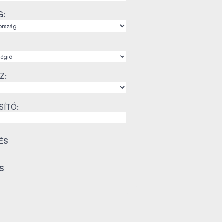
G:
Z:
SÍTÓ: