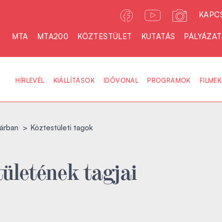
KAPC
MTA
MTA200
KÖZTESTÜLET
KUTATÁS
PÁLYÁZA
HÍRLEVÉL
KIÁLLÍTÁSOK
IDŐVONAL
PROGRAMOK
FILMEK
árban
Köztestületi tagok
ületének tagjai