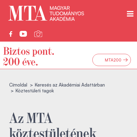
→
MTA200
Címoldal
Keresés az Akadémiai Adattárban
Köztestületi tagok
Az MTA
köztestületének