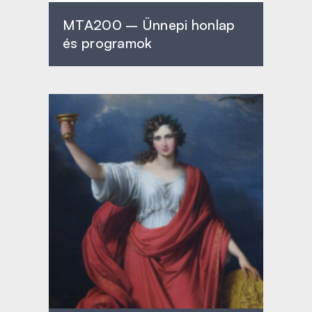
MTA200 – Ünnepi honlap
és programok