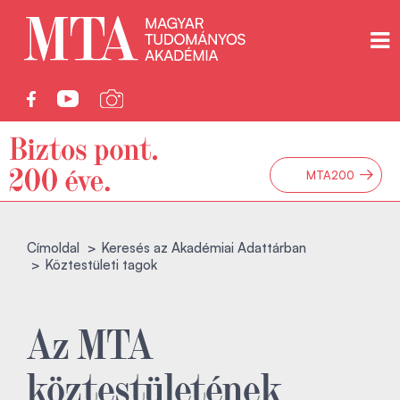
→
MTA200
Címoldal
Keresés az Akadémiai Adattárban
Köztestületi tagok
Az MTA
köztestületének