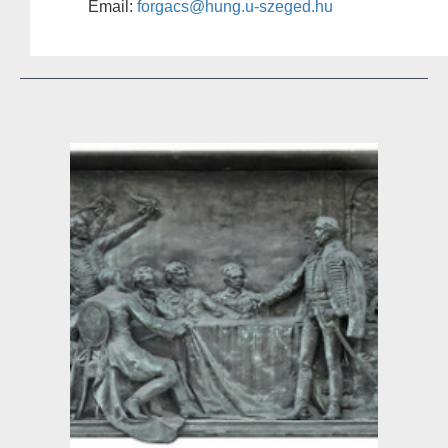
Email:
forgacs@hung.u-szeged.hu