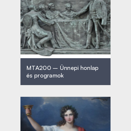
MTA200 – Ünnepi honlap
és programok