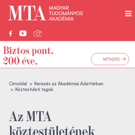
→
MTA200
Címoldal
Keresés az Akadémiai Adattárban
Köztestületi tagok
Az MTA
köztestületének