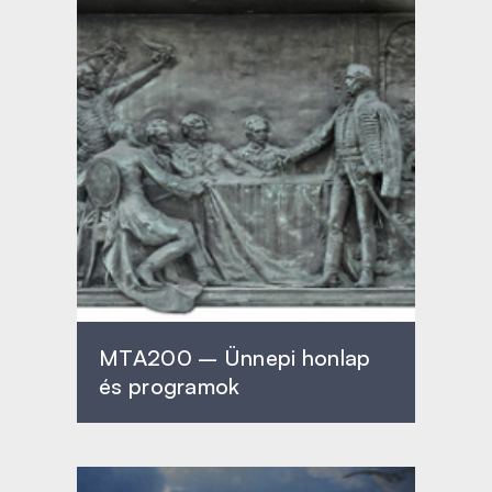
MTA200 – Ünnepi honlap
és programok