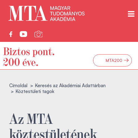
→
MTA200
Címoldal
Keresés az Akadémiai Adattárban
Köztestületi tagok
Az MTA
köztestületének