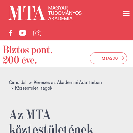
→
MTA200
Címoldal
Keresés az Akadémiai Adattárban
Köztestületi tagok
Az MTA
köztestületének