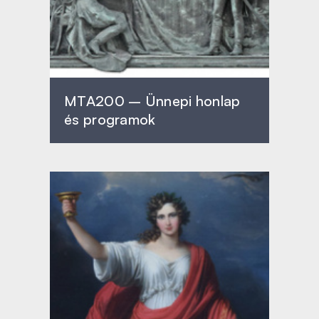
MTA200 – Ünnepi honlap
és programok