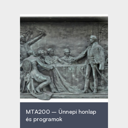
MTA200 – Ünnepi honlap
és programok