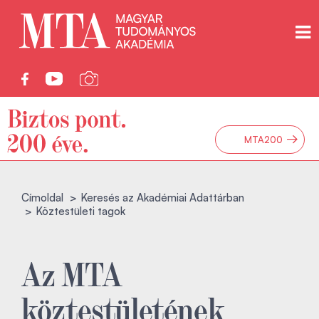
→
MTA200
Címoldal
Keresés az Akadémiai Adattárban
Köztestületi tagok
Az MTA
köztestületének