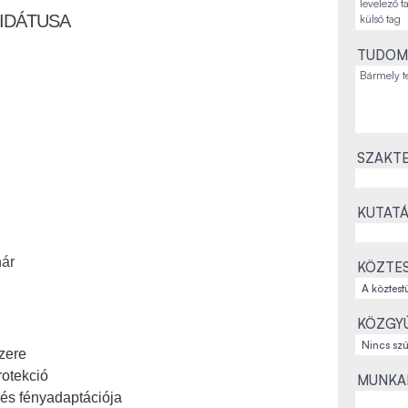
IDÁTUSA
TUDOM
SZAKTE
KUTATÁ
nár
KÖZTES
KÖZGYŰ
zere
rotekció
MUNKAH
a és fényadaptációja