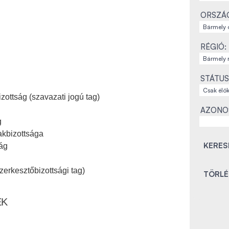
ORSZÁ
RÉGIÓ:
STÁTUS
ottság (szavazati jogú tag)
AZONO
g
akbizottsága
ág
zerkesztőbizottsági tag)
EK