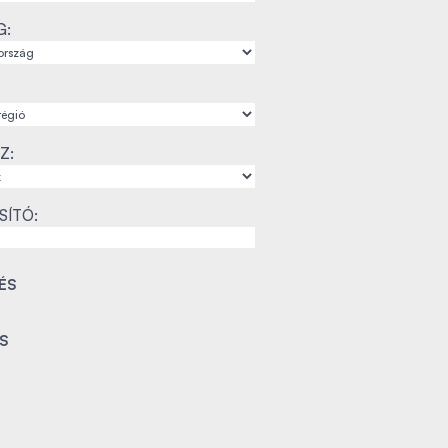
G:
Z:
SÍTÓ: