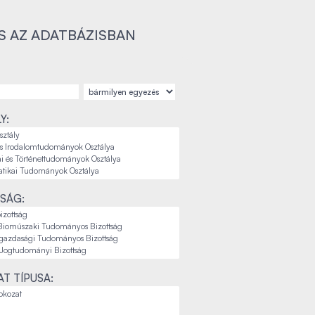
S AZ ADATBÁZISBAN
Y:
SÁG:
T TÍPUSA: