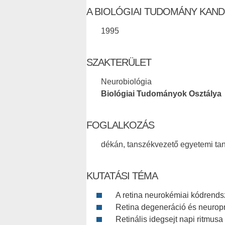
A BIOLÓGIAI TUDOMÁNY KAND
1995
SZAKTERÜLET
Neurobiológia
Biológiai Tudományok Osztálya
FOGLALKOZÁS
dékán, tanszékvezető egyetemi ta
KUTATÁSI TÉMA
A retina neurokémiai kódrends
Retina degeneráció és neurop
Retinális idegsejt napi ritmus