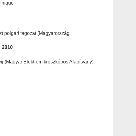
hnique
t polgári tagozat (Magyarország
:
2010
j (Magyar Elektromikroszkópos Alapítvány):