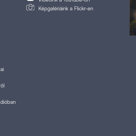
Képgalériáink a Flickr-en
ai
ől
ádióban