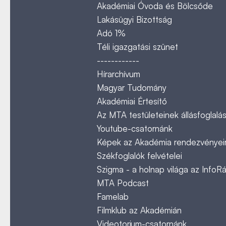
Akadémiai Óvoda és Bölcsőde
Lakásügyi Bizottság
Adó 1%
Téli igazgatási szünet
------------
Hírarchívum
Magyar Tudomány
Akadémiai Értesítő
Az MTA testületeinek állásfoglalás
Youtube-csatornánk
Képek az Akadémia rendezvényeir
Székfoglalók felvételei
Szigma - a holnap világa az InfoR
MTA Podcast
Famelab
Filmklub az Akadémián
Videotorium-csatornánk