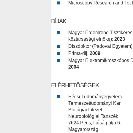
Microscopy Research and Tec
DÍJAK
Magyar Érdemrend Tisztikeresz
köztársasági elnöke):
2023
Díszdoktor (Padovai Egyetem)
Prima-díj:
2009
Magyar Elektromikroszkópos Dí
2004
ELÉRHETŐSÉGEK
Pécsi Tudományegyetem
Természettudományi Kar
Biológiai Intézet
Neurobiológiai Tanszék
7624 Pécs, Ifjúság útja 6.
Magyarország