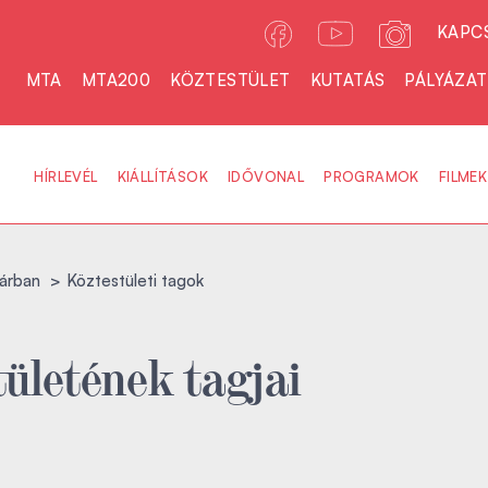
KAPC
MTA
MTA200
KÖZTESTÜLET
KUTATÁS
PÁLYÁZA
HÍRLEVÉL
KIÁLLÍTÁSOK
IDŐVONAL
PROGRAMOK
FILMEK
árban
Köztestületi tagok
ületének tagjai