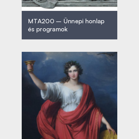
MTA200 – Ünnepi honlap
és programok