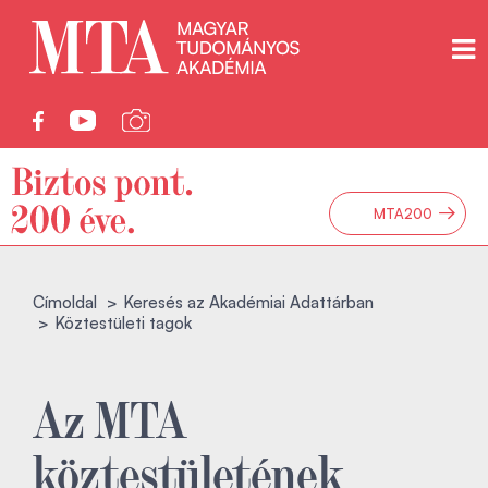
→
MTA200
Címoldal
Keresés az Akadémiai Adattárban
Köztestületi tagok
Az MTA
köztestületének