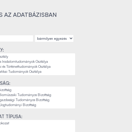
S AZ ADATBÁZISBAN
Y:
SÁG:
T TÍPUSA: