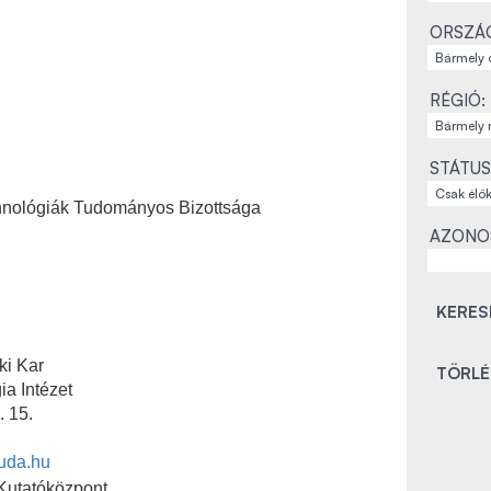
ORSZÁ
RÉGIÓ:
STÁTUS
hnológiák Tudományos Bizottsága
AZONO
i Kar
ia Intézet
 15.
uda.hu
utatóközpont