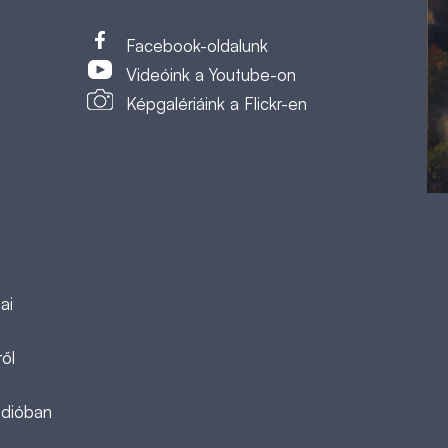
t
Facebook-oldalunk
Videóink a Youtube-on
Képgalériáink a Flickr-en
ai
ől
ádióban