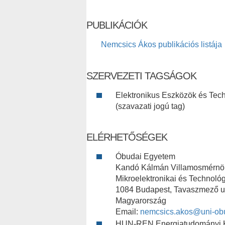
PUBLIKÁCIÓK
Nemcsics Ákos publikációs listája
SZERVEZETI TAGSÁGOK
Elektronikus Eszközök és Tec
(szavazati jogú tag)
ELÉRHETŐSÉGEK
Óbudai Egyetem
Kandó Kálmán Villamosmérnök
Mikroelektronikai és Technológ
1084 Budapest, Tavaszmező u.
Magyarország
Email:
nemcsics.akos@uni-ob
HUN-REN Energiatudományi K