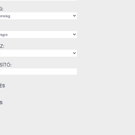
G:
Z:
SÍTÓ: