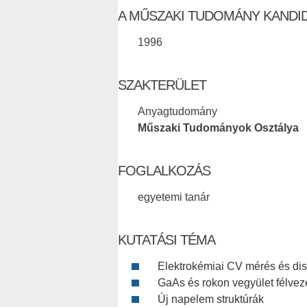
A MŰSZAKI TUDOMÁNY KANDI
1996
SZAKTERÜLET
Anyagtudomány
Műszaki Tudományok Osztálya
FOGLALKOZÁS
egyetemi tanár
KUTATÁSI TÉMA
Elektrokémiai CV mérés és dis
GaAs és rokon vegyület félveze
Új napelem struktúrák