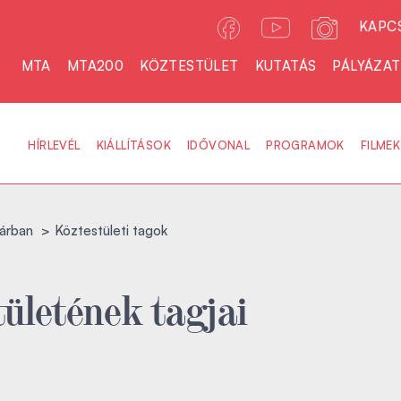
KAPC
MTA
MTA200
KÖZTESTÜLET
KUTATÁS
PÁLYÁZA
HÍRLEVÉL
KIÁLLÍTÁSOK
IDŐVONAL
PROGRAMOK
FILMEK
árban
Köztestületi tagok
ületének tagjai