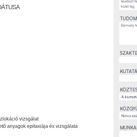
DÁTUSA
TUDOM
SZAKTE
KUTATÁ
KÖZTES
KÖZGYŰ
zlokáció vizsgálat
tő anyagok epitaxiája és vizsgálata
MUNKAH