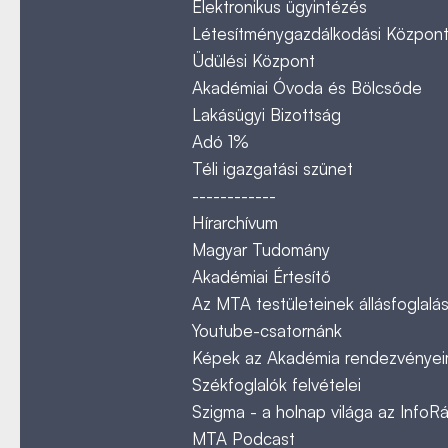
Elektronikus ügyintézés
Létesítménygazdálkodási Közpon
Üdülési Központ
Akadémiai Óvoda és Bölcsőde
Lakásügyi Bizottság
Adó 1%
Téli igazgatási szünet
------------
Hírarchívum
Magyar Tudomány
Akadémiai Értesítő
Az MTA testületeinek állásfoglalás
Youtube-csatornánk
Képek az Akadémia rendezvényeir
Székfoglalók felvételei
Szigma - a holnap világa az InfoR
MTA Podcast