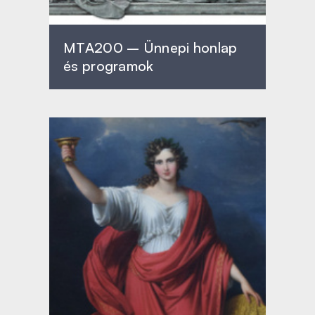
MTA200 – Ünnepi honlap
és programok