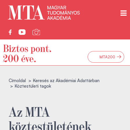
→
MTA200
Címoldal
Keresés az Akadémiai Adattárban
Köztestületi tagok
Az MTA
köztestületének