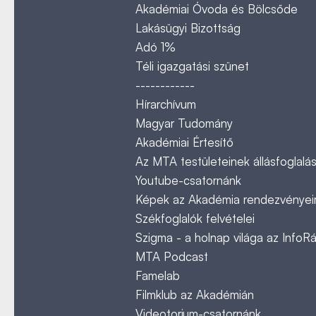
Akadémiai Óvoda és Bölcsőde
Lakásügyi Bizottság
Adó 1%
Téli igazgatási szünet
------------
Hírarchívum
Magyar Tudomány
Akadémiai Értesítő
Az MTA testületeinek állásfoglalás
Youtube-csatornánk
Képek az Akadémia rendezvényeir
Székfoglalók felvételei
Szigma - a holnap világa az InfoR
MTA Podcast
Famelab
Filmklub az Akadémián
Videotorium-csatornánk