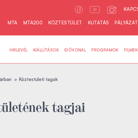
KAPC
MTA
MTA200
KÖZTESTÜLET
KUTATÁS
PÁLYÁZA
HÍRLEVÉL
KIÁLLÍTÁSOK
IDŐVONAL
PROGRAMOK
FILMEK
árban
Köztestületi tagok
ületének tagjai