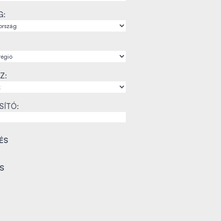
G:
Z:
SÍTÓ: