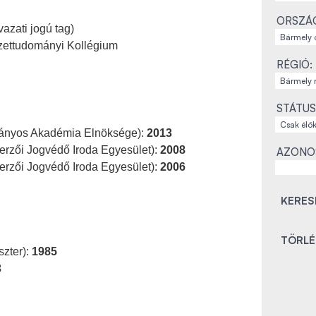
ORSZÁ
azati jogú tag)
ettudományi Kollégium
RÉGIÓ:
STÁTUS
ányos Akadémia Elnöksége):
2013
Szerzői Jogvédő Iroda Egyesület):
2008
AZONO
Szerzői Jogvédő Iroda Egyesület):
2006
szter):
1985
3