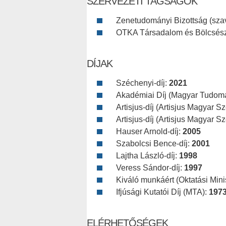
SZERVEZETI TAGSÁGOK
Zenetudományi Bizottság (szav
OTKA Társadalom és Bölcsész
DÍJAK
Széchenyi-díj:
2021
Akadémiai Díj (Magyar Tudom
Artisjus-díj (Artisjus Magyar 
Artisjus-díj (Artisjus Magyar 
Hauser Arnold-díj:
2005
Szabolcsi Bence-díj:
2001
Lajtha László-díj:
1998
Veress Sándor-díj:
1997
Kiváló munkáért (Oktatási Mini
Ifjúsági Kutatói Díj (MTA):
197
ELÉRHETŐSÉGEK