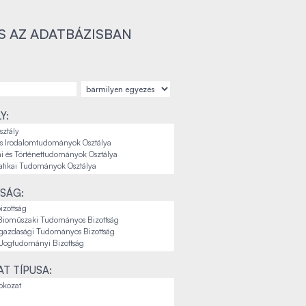
S AZ ADATBÁZISBAN
Y:
SÁG:
T TÍPUSA: