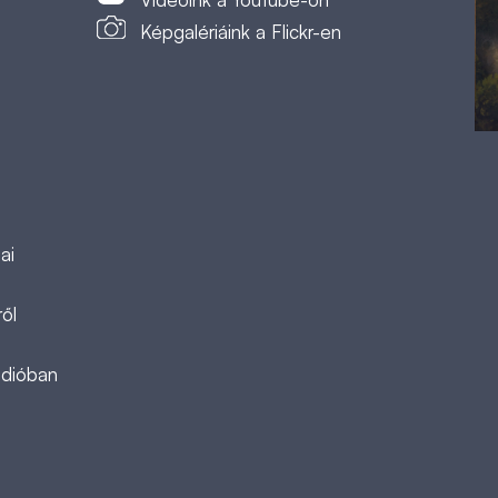
Képgalériáink a Flickr-en
ai
ől
ádióban