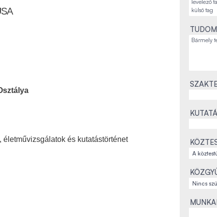
USA
TUDOM
SZAKTE
Osztálya
KUTATÁ
 életművizsgálatok és kutatástörténet
KÖZTES
KÖZGYŰ
MUNKAH