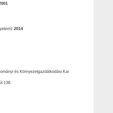
2001
gyetem):
2014
dományi és Környezetgazdálkodási Kar
t 138.