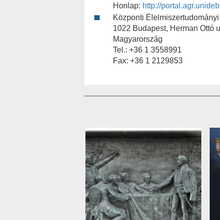
Honlap:
http://portal.agr.unide
Központi Élelmiszertudományi 
1022 Budapest, Herman Ottó u
Magyarország
Tel.: +36 1 3558991
Fax: +36 1 2129853