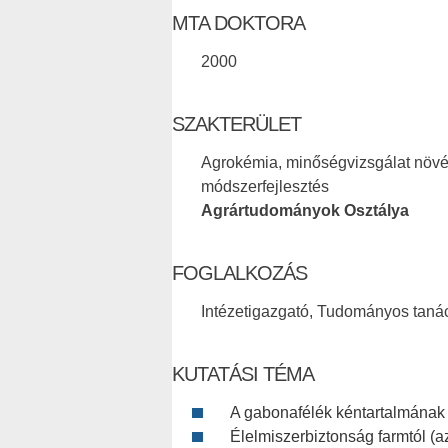
MTA DOKTORA
2000
SZAKTERÜLET
Agrokémia, minőségvizsgálat növé
módszerfejlesztés
Agrártudományok Osztálya
FOGLALKOZÁS
Intézetigazgató, Tudományos taná
KUTATÁSI TÉMA
A gabonafélék kéntartalmának 
Élelmiszerbiztonság farmtól (az