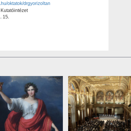
b.hu/oktatok/drgyorizoltan
Kutatóintézet
. 15.