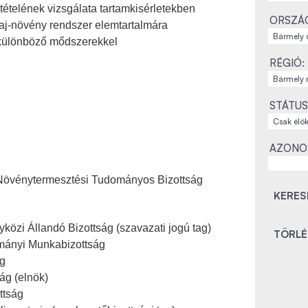
telének vizsgálata tartamkisérletekben
ORSZÁ
aj-növény rendszer elemtartalmára
különböző mődszerekkel
RÉGIÓ:
STÁTUS
AZONO
s Növénytermesztési Tudományos Bizottság
közi Állandó Bizottság (szavazati jogú tag)
mányi Munkabizottság
ág
ág (elnök)
ttság