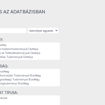
S AZ ADATBÁZISBAN
Y:
SÁG:
T TÍPUSA: