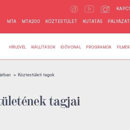
KAPC
MTA
MTA200
KÖZTESTÜLET
KUTATÁS
PÁLYÁZA
HÍRLEVÉL
KIÁLLÍTÁSOK
IDŐVONAL
PROGRAMOK
FILMEK
árban
Köztestületi tagok
ületének tagjai