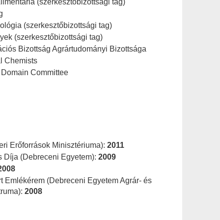
limentaria (szerkesztőbizottsági tag)
g
lógia (szerkesztőbizottsági tag)
ek (szerkesztőbizottsági tag)
ációs Bizottság Agrártudományi Bizottsága
al Chemists
l Domain Committee
ri Erőforrások Minisztériuma):
2011
 Díja (Debreceni Egyetem):
2009
2008
ért Emlékérem (Debreceni Egyetem Agrár- és
ruma):
2008