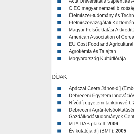
Acta Universitatis Sapientiae A
CIEC magyar nemzeti bizottsá
Élelmiszer-tudomány és Techno
Élelmiszervizsgálati Közlemény
Magyar Felsőoktatási Akkredit
American Association of Cere
EU Cost Food and Agricultura
Agrokémia és Talajtan
Magyarország Kultúrflórája
DÍJAK
Apáczai Csere János-díj (Embe
Debreceni Egyetem Innovációs
Nívódíj egyetemi tankönyvért:
Debreceni Agrár-felsőoktatás
Gazdálkodástudományok Cent
MTA DAB plakett:
2006
Év kutatója díj (BMF):
2005