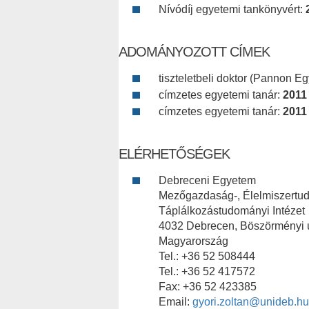
Nívódíj egyetemi tankönyvért:
ADOMÁNYOZOTT CÍMEK
tiszteletbeli doktor (Pannon E
címzetes egyetemi tanár:
2011
címzetes egyetemi tanár:
2011
ELÉRHETŐSÉGEK
Debreceni Egyetem
Mezőgazdaság-, Élelmiszertu
Táplálkozástudományi Intézet
4032 Debrecen, Böszörményi ú
Magyarország
Tel.: +36 52 508444
Tel.: +36 52 417572
Fax: +36 52 423385
Email:
gyori.zoltan@unideb.hu