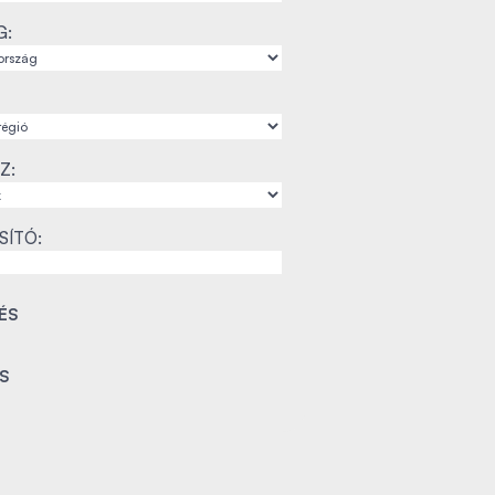
G:
Z:
SÍTÓ: