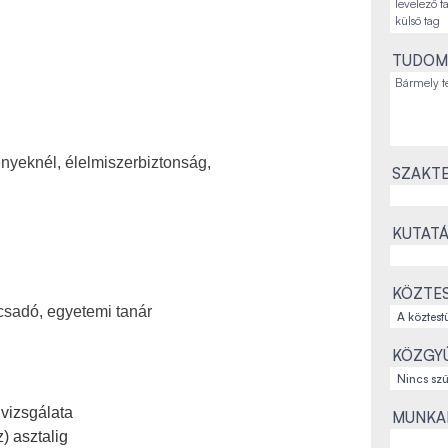
TUDOM
nyeknél, élelmiszerbiztonság,
SZAKTE
KUTATÁ
KÖZTES
csadó, egyetemi tanár
KÖZGYŰ
vizsgálata
MUNKAH
) asztalig