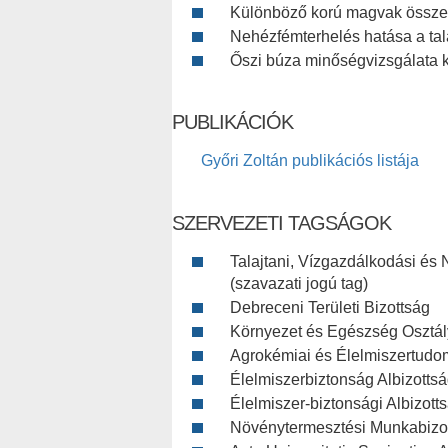
Különböző korú magvak összeté
Nehézfémterhelés hatása a tal
Őszi búza minőségvizsgálata 
PUBLIKÁCIÓK
Győri Zoltán publikációs listája
SZERVEZETI TAGSÁGOK
Talajtani, Vízgazdálkodási é
(szavazati jogú tag)
Debreceni Területi Bizottság
Környezet és Egészség Osztály
Agrokémiai és Élelmiszertudo
Élelmiszerbiztonság Albizotts
Élelmiszer-biztonsági Albizotts
Növénytermesztési Munkabizo