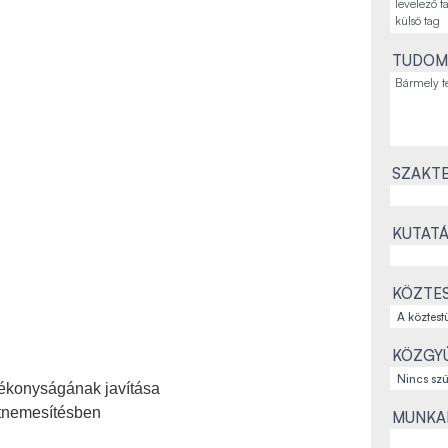
TUDOM
SZAKTE
KUTATÁ
KÖZTES
KÖZGYŰ
tékonyságának javítása
atnemesítésben
MUNKAH