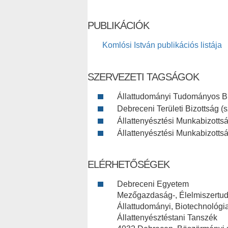
PUBLIKÁCIÓK
Komlósi István publikációs listája
SZERVEZETI TAGSÁGOK
Állattudományi Tudományos Biz
Debreceni Területi Bizottság (s
Állattenyésztési Munkabizottsá
Állattenyésztési Munkabizotts
ELÉRHETŐSÉGEK
Debreceni Egyetem
Mezőgazdaság-, Élelmiszertu
Állattudományi, Biotechnológi
Állattenyésztéstani Tanszék