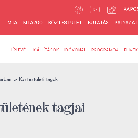
KAPC
MTA
MTA200
KÖZTESTÜLET
KUTATÁS
PÁLYÁZA
HÍRLEVÉL
KIÁLLÍTÁSOK
IDŐVONAL
PROGRAMOK
FILMEK
árban
Köztestületi tagok
ületének tagjai