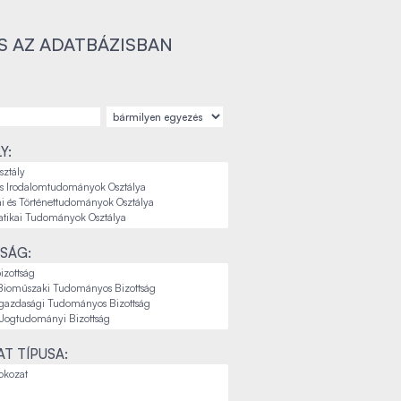
S AZ ADATBÁZISBAN
Y:
SÁG:
T TÍPUSA: