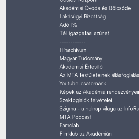
Akadémiai Óvoda és Bölcsőde
Lakásügyi Bizottság
Adó 1%
Téli igazgatási szünet
------------
Hírarchívum
Magyar Tudomány
Akadémiai Értesítő
Az MTA testületeinek állásfoglalás
Youtube-csatornánk
Képek az Akadémia rendezvényeir
Székfoglalók felvételei
Szigma - a holnap világa az InfoR
MTA Podcast
Famelab
Filmklub az Akadémián