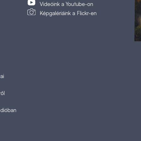
Videóink a Youtube-on
Képgalériáink a Flickr-en
ai
ől
ádióban