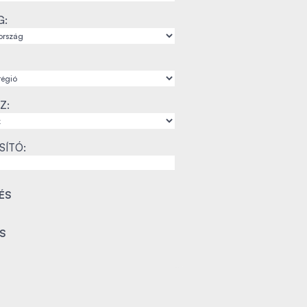
G:
Z:
SÍTÓ: