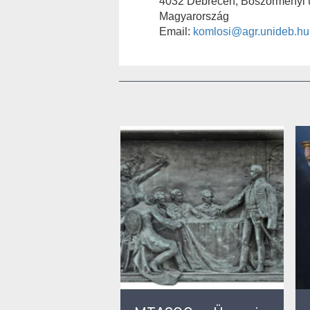
4032 Debrecen, Böszörményi ú
Magyarország
Email:
komlosi@agr.unideb.hu