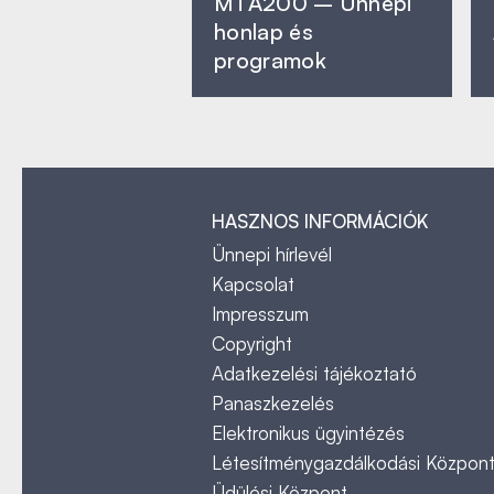
MTA200 – Ünnepi
honlap és
programok
HASZNOS INFORMÁCIÓK
Ünnepi hírlevél
Kapcsolat
Impresszum
Copyright
Adatkezelési tájékoztató
Panaszkezelés
Elektronikus ügyintézés
Létesítménygazdálkodási Közpon
Üdülési Központ