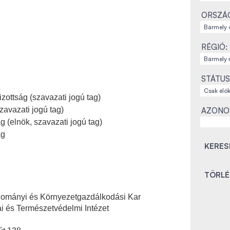
ORSZÁ
RÉGIÓ:
STÁTUS
ottság (szavazati jogú tag)
zavazati jogú tag)
AZONO
g (elnök, szavazati jogú tag)
ág
dományi és Környezetgazdálkodási Kar
ai és Természetvédelmi Intézet