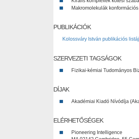
Királis komplexek kötési szab
Makromolekulák konformációs 
PUBLIKÁCIÓK
Kolossváry István publikációs listá
SZERVEZETI TAGSÁGOK
Fizikai-kémiai Tudományos Bi
DÍJAK
Akadémiai Kiadó Nívódíja (Ak
ELÉRHETŐSÉGEK
Pioneering Intelligence