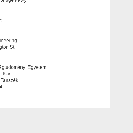
bridge Pkwy
t
ineering
ton St
ságtudományi Egyetem
i Kar
a Tanszék
4.