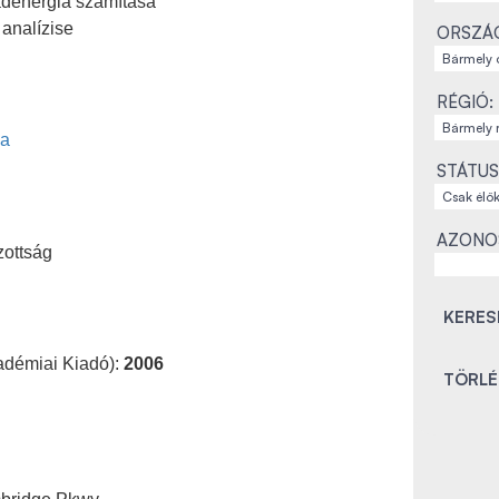
adenergia számítása
analízise
ORSZÁ
RÉGIÓ:
ja
STÁTUS
AZONO
zottság
adémiai Kiadó):
2006