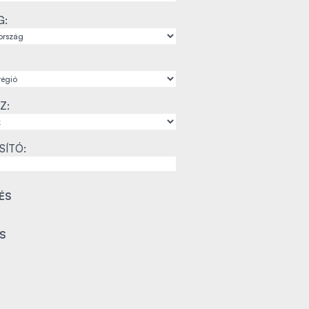
G:
Z:
SÍTÓ: