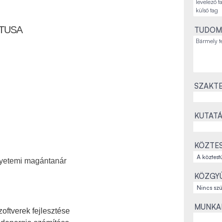
ÁTUSA
TUDOM
SZAKTE
KUTATÁ
KÖZTES
Egyetemi magántanár
KÖZGYŰ
MUNKAH
oftverek fejlesztése