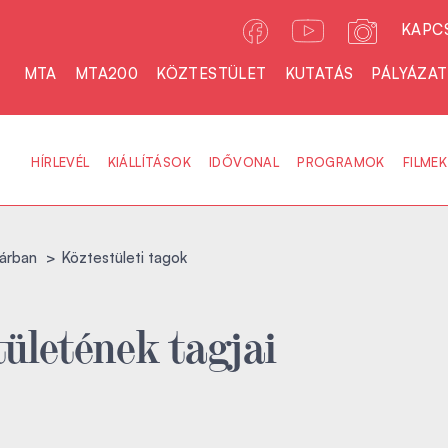
KAPC
MTA
MTA200
KÖZTESTÜLET
KUTATÁS
PÁLYÁZA
HÍRLEVÉL
KIÁLLÍTÁSOK
IDŐVONAL
PROGRAMOK
FILMEK
árban
Köztestületi tagok
ületének tagjai