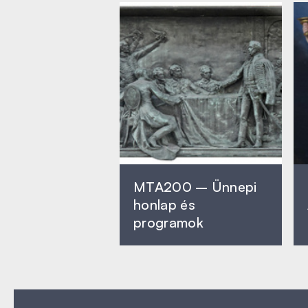
MTA200 – Ünnepi
honlap és
programok