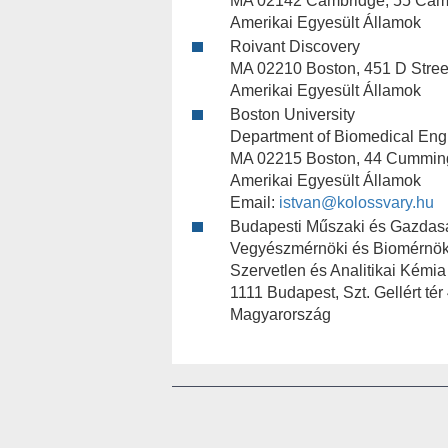
MA 02142 Cambridge, 55 Cam
Amerikai Egyesült Államok
Roivant Discovery
MA 02210 Boston, 451 D Stree
Amerikai Egyesült Államok
Boston University
Department of Biomedical Eng
MA 02215 Boston, 44 Cumming
Amerikai Egyesült Államok
Email:
istvan@kolossvary.hu
Budapesti Műszaki és Gazda
Vegyészmérnöki és Biomérnök
Szervetlen és Analitikai Kémi
1111 Budapest, Szt. Gellért tér 
Magyarország