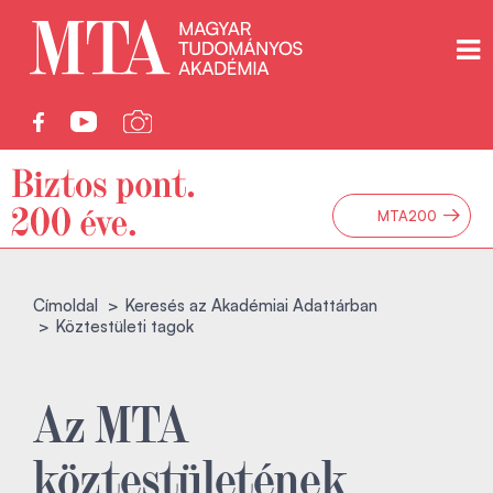
→
MTA200
Címoldal
Keresés az Akadémiai Adattárban
Köztestületi tagok
Az MTA
köztestületének