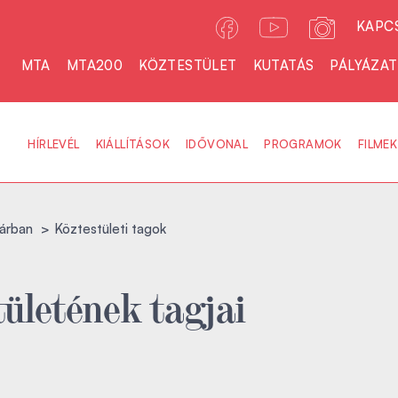
KAPC
MTA
MTA200
KÖZTESTÜLET
KUTATÁS
PÁLYÁZA
HÍRLEVÉL
KIÁLLÍTÁSOK
IDŐVONAL
PROGRAMOK
FILMEK
árban
Köztestületi tagok
ületének tagjai