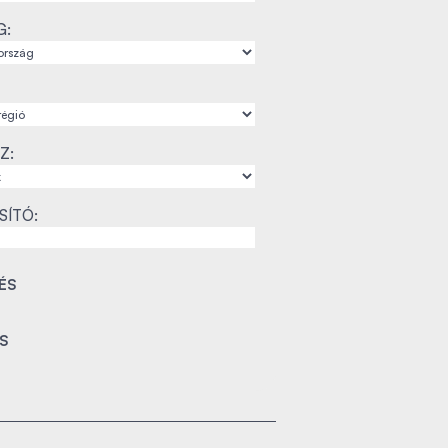
G:
Z:
SÍTÓ: