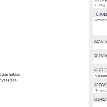
TUDOM
SZAKTE
KUTATÁ
KÖZTES
ógiai hatása
enyésztése
KÖZGYŰ
MUNKAH