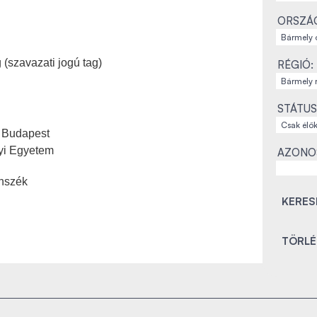
ORSZÁ
 (szavazati jogú tag)
RÉGIÓ:
STÁTUS
 Budapest
yi Egyetem
AZONO
anszék