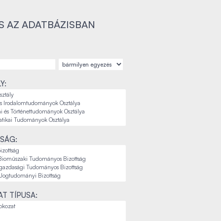
S AZ ADATBÁZISBAN
Y:
SÁG:
T TÍPUSA: