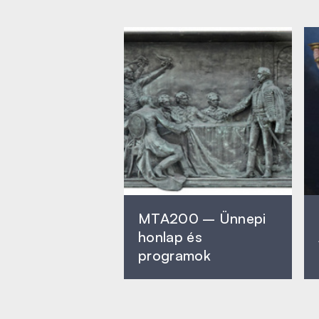
MTA200 – Ünnepi
honlap és
programok