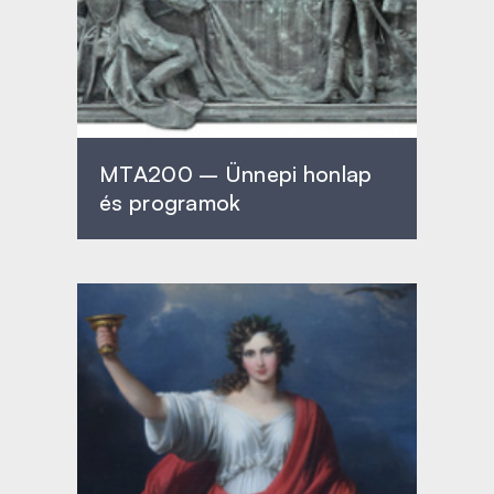
MTA200 – Ünnepi honlap
és programok