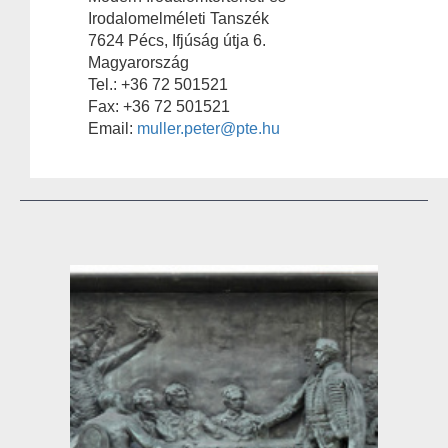
Irodalomelméleti Tanszék
7624 Pécs, Ifjúság útja 6.
Magyarország
Tel.: +36 72 501521
Fax: +36 72 501521
Email:
muller.peter@pte.hu