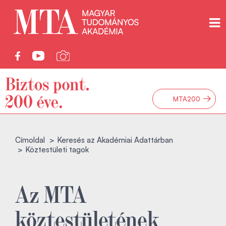
→
MTA200
Címoldal
Keresés az Akadémiai Adattárban
Köztestületi tagok
Az MTA
köztestületének