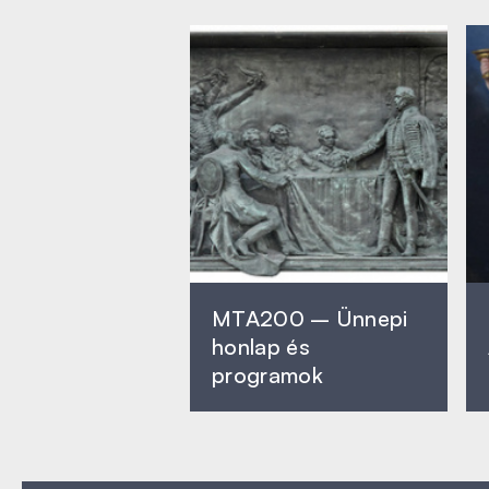
MTA200 – Ünnepi
honlap és
programok