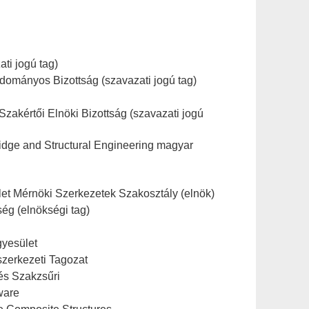
ti jogú tag)
dományos Bizottság (szavazati jogú tag)
akértői Elnöki Bizottság (szavazati jogú
Bridge and Structural Engineering magyar
t Mérnöki Szerkezetek Szakosztály (elnök)
ég (elnökségi tag)
yesület
zerkezeti Tagozat
és Szakzsűri
ware