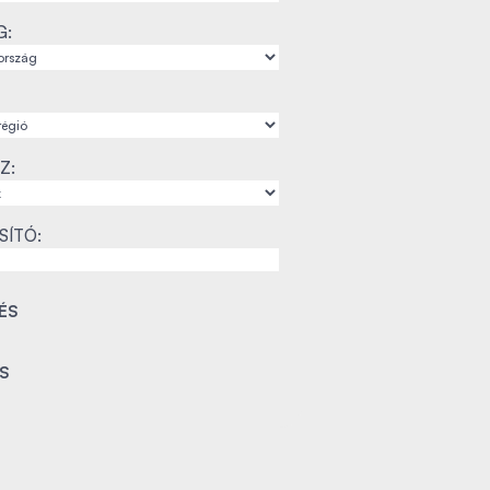
G:
Z:
SÍTÓ: