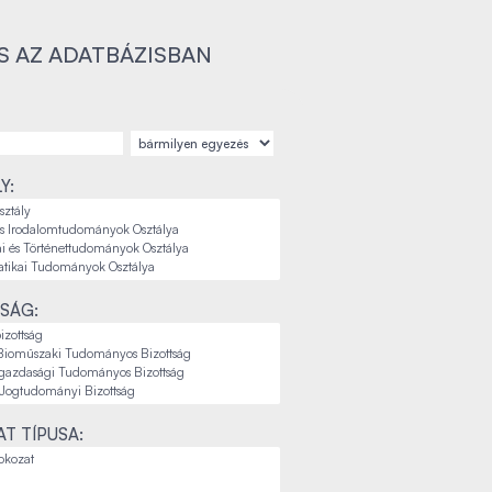
S AZ ADATBÁZISBAN
Y:
SÁG:
T TÍPUSA: