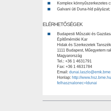
Komplex könnyűszerkezetes csa
Galvani úti Duna-híd pályázat; 
ELÉRHETŐSÉGEK
Budapesti Műszaki és Gazda
Építőmérnöki Kar
Hidak és Szerkezetek Tanszék
1111 Budapest, Műegyetem rak
Magyarország
Tel.: +36 1 4631791
Fax: +36 1 4631784
Email:
dunai.laszlo@emk.bme
Honlap:
http://www.hsz.bme.hu
felhasznalonec=ldunai