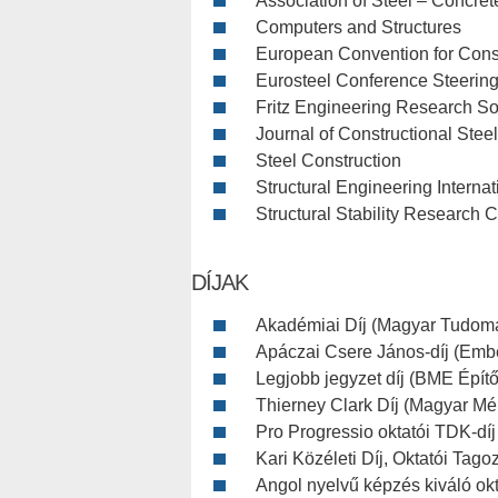
Association of Steel – Concre
Computers and Structures
European Convention for Const
Eurosteel Conference Steering
Fritz Engineering Research So
Journal of Constructional Stee
Steel Construction
Structural Engineering Internat
Structural Stability Research 
DÍJAK
Akadémiai Díj (Magyar Tudom
Apáczai Csere János-díj (Embe
Legjobb jegyzet díj (BME Épít
Thierney Clark Díj (Magyar M
Pro Progressio oktatói TDK-dí
Kari Közéleti Díj, Oktatói Tag
Angol nyelvű képzés kiváló ok