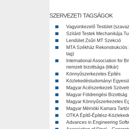
SZERVEZETI TAGSÁGOK
Vagyonkezelő Testület (szavaza
Szilárd Testek Mechanikája Tu
Lendület Zsűri MT Szekció
MTA Székház Rekonstrukciós Sz
tag)
International Association for 
nemzeti bizottsága (titkár)
Könnyűszerkezetes Építés
Közlekedéstudományi Egyesüle
Magyar Acélszerkezeti Szövets
Magyar Földrengési Bizottság
Magyar Könnyűszerkezetes Eg
Magyar Mérnöki Kamara Tartós
OTKA Építő-Építész-Közleked
Advances in Engineering Soft