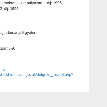
rnokrendszer pályázat; 1. díj:
1995
2. díj:
1992
ságtudományi Egyetem
part 3-9.
.hu
/hsz/htdocs/dolgozok/dolgozo_reszlet.php?