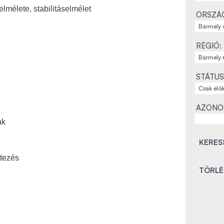
lmélete, stabilitáselmélet
ORSZÁ
RÉGIÓ:
STÁTUS
AZONO
ak
tezés