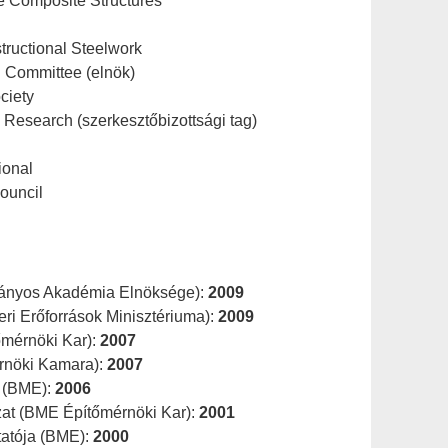
te Composite Structures
ructional Steelwork
 Committee (elnök)
ciety
l Research (szerkesztőbizottsági tag)
ional
Council
ányos Akadémia Elnöksége):
2009
ri Erőforrások Minisztériuma):
2009
őmérnöki Kar):
2007
érnöki Kamara):
2007
j (BME):
2006
ozat (BME Építőmérnöki Kar):
2001
tatója (BME):
2000