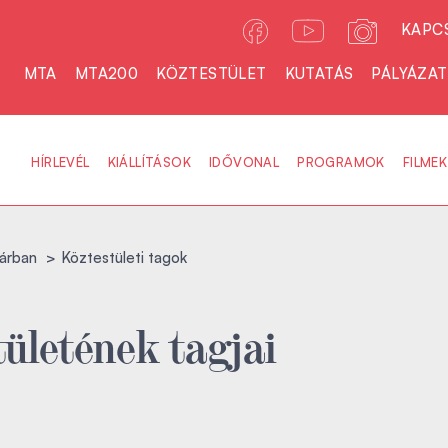
KAPC
MTA
MTA200
KÖZTESTÜLET
KUTATÁS
PÁLYÁZA
HÍRLEVÉL
KIÁLLÍTÁSOK
IDŐVONAL
PROGRAMOK
FILMEK
árban
Köztestületi tagok
ületének tagjai