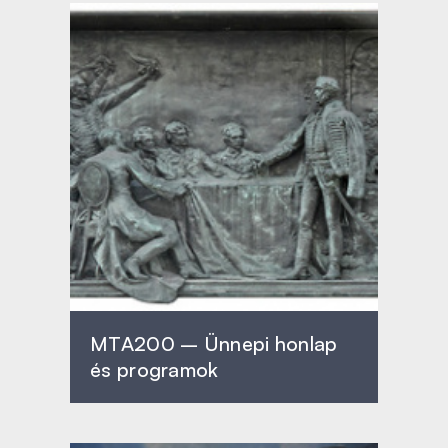
MTA200 – Ünnepi honlap
és programok