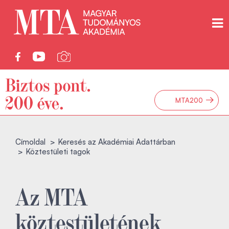
→
MTA200
Címoldal
Keresés az Akadémiai Adattárban
Köztestületi tagok
Az MTA
köztestületének