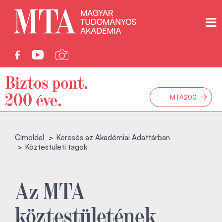
→
MTA200
Címoldal
Keresés az Akadémiai Adattárban
Köztestületi tagok
Az MTA
köztestületének