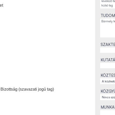
et
TUDOM
SZAKTE
KUTATÁ
KÖZTES
izottság (szavazati jogú tag)
KÖZGYŰ
MUNKAH