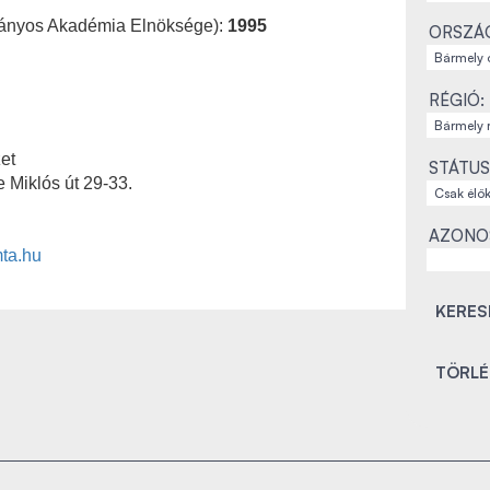
ányos Akadémia Elnöksége):
1995
ORSZÁ
RÉGIÓ:
et
STÁTUS
 Miklós út 29-33.
AZONO
ta.hu