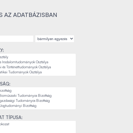
S AZ ADATBÁZISBAN
Y:
SÁG:
T TÍPUSA: