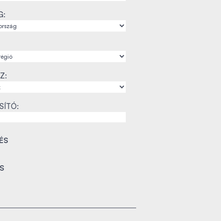
G:
Z:
SÍTÓ: