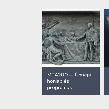
MTA200 – Ünnepi
honlap és
programok