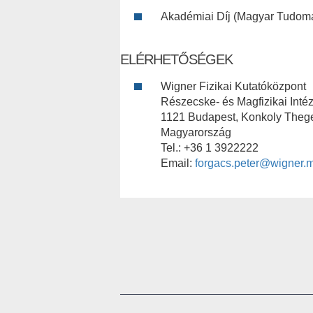
Akadémiai Díj (Magyar Tudom
ELÉRHETŐSÉGEK
Wigner Fizikai Kutatóközpont
Részecske- és Magfizikai Intéz
1121 Budapest, Konkoly Thege
Magyarország
Tel.: +36 1 3922222
Email:
forgacs.peter@wigner.m