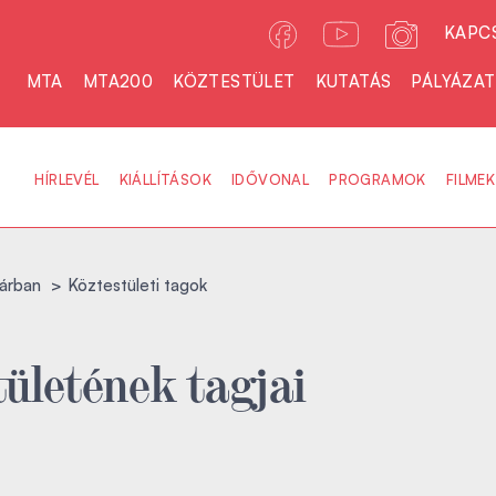
KAPC
MTA
MTA200
KÖZTESTÜLET
KUTATÁS
PÁLYÁZA
HÍRLEVÉL
KIÁLLÍTÁSOK
IDŐVONAL
PROGRAMOK
FILMEK
árban
Köztestületi tagok
ületének tagjai