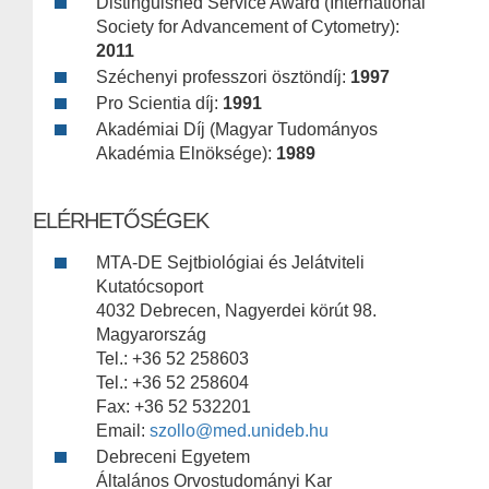
Distinguished Service Award (International
Society for Advancement of Cytometry):
2011
Széchenyi professzori ösztöndíj:
1997
Pro Scientia díj:
1991
Akadémiai Díj (Magyar Tudományos
Akadémia Elnöksége):
1989
ELÉRHETŐSÉGEK
MTA-DE Sejtbiológiai és Jelátviteli
Kutatócsoport
4032 Debrecen, Nagyerdei körút 98.
Magyarország
Tel.: +36 52 258603
Tel.: +36 52 258604
Fax: +36 52 532201
Email:
szollo@med.unideb.hu
Debreceni Egyetem
Általános Orvostudományi Kar