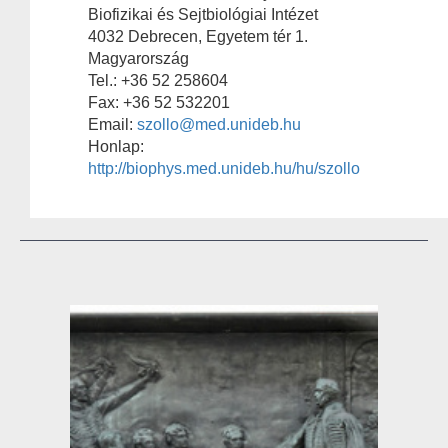
Biofizikai és Sejtbiológiai Intézet
4032 Debrecen, Egyetem tér 1.
Magyarország
Tel.: +36 52 258604
Fax: +36 52 532201
Email:
szollo@med.unideb.hu
Honlap:
http://biophys.med.unideb.hu/hu/szollo