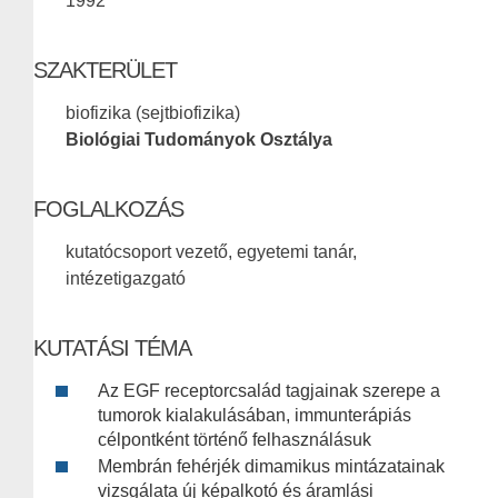
1992
SZAKTERÜLET
biofizika (sejtbiofizika)
Biológiai Tudományok Osztálya
FOGLALKOZÁS
kutatócsoport vezető, egyetemi tanár,
intézetigazgató
KUTATÁSI TÉMA
Az EGF receptorcsalád tagjainak szerepe a
tumorok kialakulásában, immunterápiás
célpontként történő felhasználásuk
Membrán fehérjék dimamikus mintázatainak
vizsgálata új képalkotó és áramlási