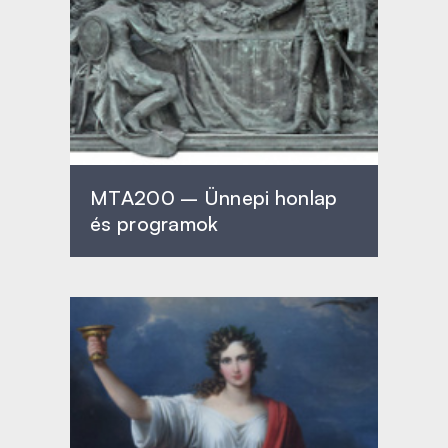
MTA200 – Ünnepi honlap
és programok