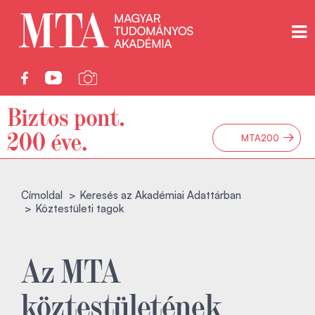
→
MTA200
Címoldal
Keresés az Akadémiai Adattárban
Köztestületi tagok
Az MTA
köztestületének