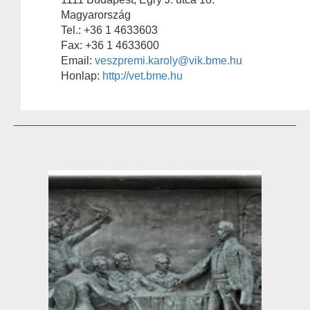
Magyarország
Tel.: +36 1 4633603
Fax: +36 1 4633600
Email:
veszpremi.karoly@vik.bme.hu
Honlap:
http://vet.bme.hu