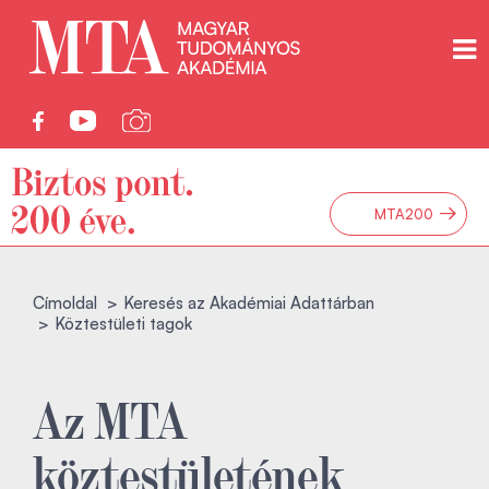
→
MTA200
Címoldal
Keresés az Akadémiai Adattárban
Köztestületi tagok
Az MTA
köztestületének