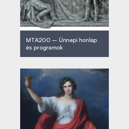
MTA200 – Ünnepi honlap
és programok