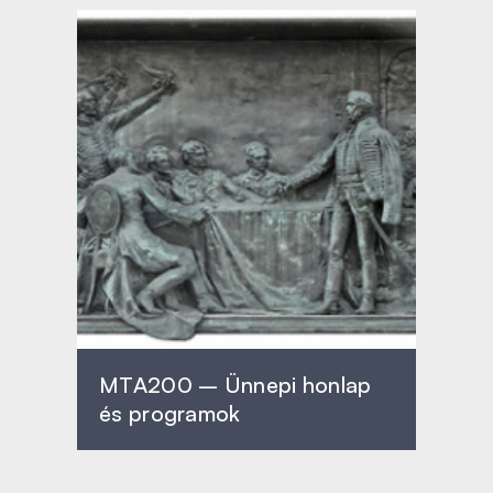
MTA200 – Ünnepi honlap
és programok