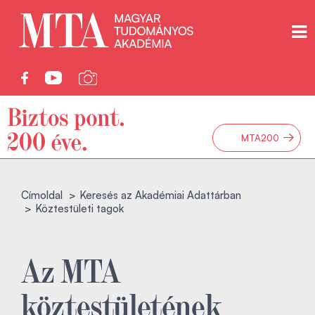
→
MTA200
Címoldal
Keresés az Akadémiai Adattárban
Köztestületi tagok
Az MTA
köztestületének