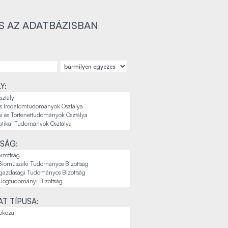
S AZ ADATBÁZISBAN
Y:
SÁG:
T TÍPUSA: