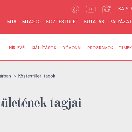
KAPC
MTA
MTA200
KÖZTESTÜLET
KUTATÁS
PÁLYÁZA
HÍRLEVÉL
KIÁLLÍTÁSOK
IDŐVONAL
PROGRAMOK
FILMEK
árban
Köztestületi tagok
ületének tagjai