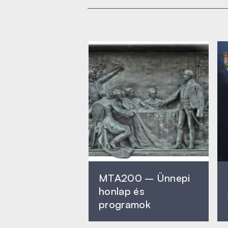
MTA200 – Ünnepi
honlap és
programok