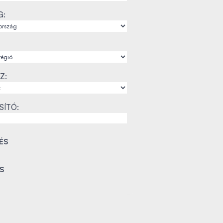
G:
Z:
SÍTÓ: