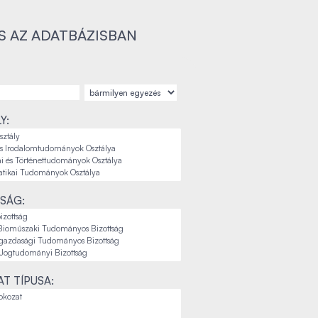
S AZ ADATBÁZISBAN
Y:
SÁG:
T TÍPUSA: