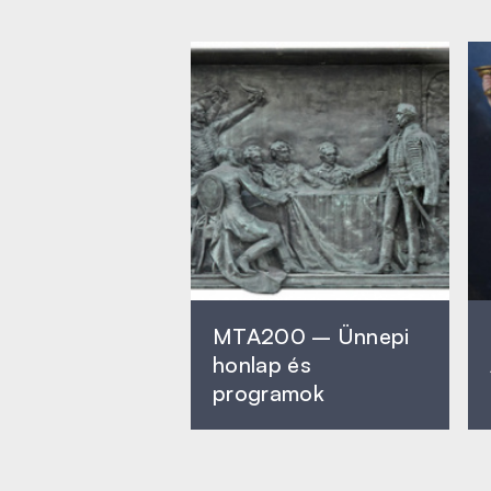
MTA200 – Ünnepi
honlap és
programok