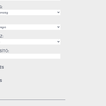
G:
Z:
SÍTÓ: