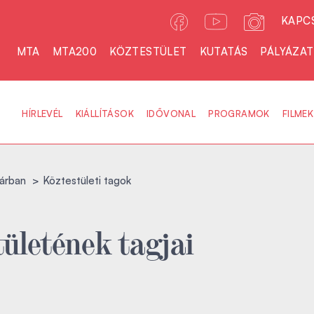
KAPC
MTA
MTA200
KÖZTESTÜLET
KUTATÁS
PÁLYÁZA
HÍRLEVÉL
KIÁLLÍTÁSOK
IDŐVONAL
PROGRAMOK
FILMEK
árban
Köztestületi tagok
ületének tagjai