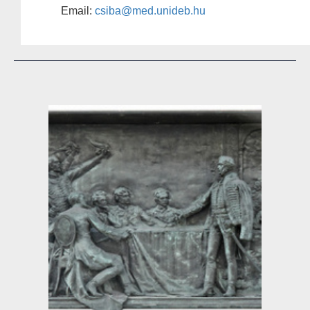
Email:
csiba@med.unideb.hu