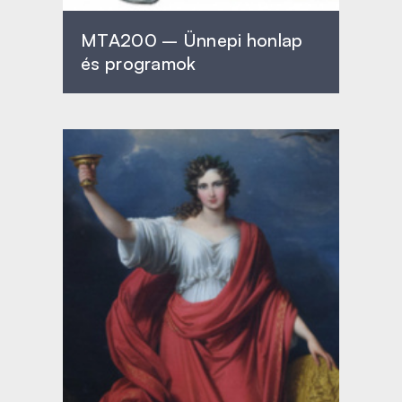
MTA200 – Ünnepi honlap
és programok