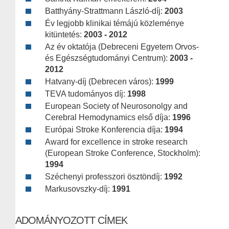
Batthyány-Strattmann László-díj:
2003
Év legjobb klinikai témájú közleménye
kitüntetés:
2003 - 2012
Az év oktatója (Debreceni Egyetem Orvos-
és Egészségtudományi Centrum):
2003 -
2012
Hatvany-díj (Debrecen város):
1999
TEVA tudományos díj:
1998
European Society of Neurosonolgy and
Cerebral Hemodynamics első díja:
1996
Európai Stroke Konferencia díja:
1994
Award for excellence in stroke research
(European Stroke Conference, Stockholm):
1994
Széchenyi professzori ösztöndíj:
1992
Markusovszky-díj:
1991
ADOMÁNYOZOTT CÍMEK