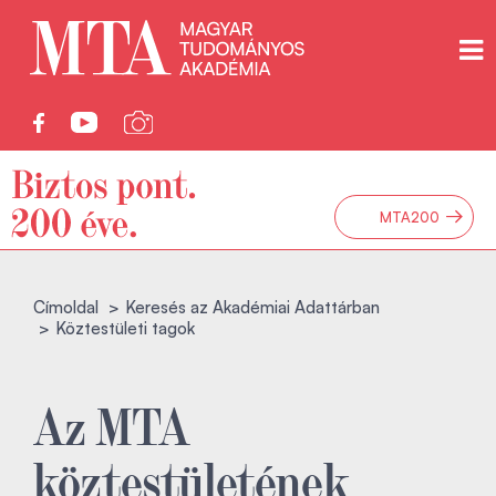
→
MTA200
Címoldal
Keresés az Akadémiai Adattárban
Köztestületi tagok
Az MTA
köztestületének