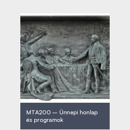
MTA200 – Ünnepi honlap
és programok