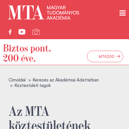
→
MTA200
Címoldal
Keresés az Akadémiai Adattárban
Köztestületi tagok
Az MTA
köztestületének