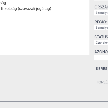
tság
ORSZÁ
 Bizottság (szavazati jogú tag)
RÉGIÓ:
STÁTUS
AZONO