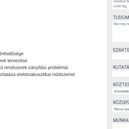
TUDOM
SZAKTE
érthetősége
erek tervezése
KUTATÁ
 rendszerek irányítási problémái
ztatása elektroakusztikai módszerrel
KÖZTES
KÖZGYŰ
MUNKAH