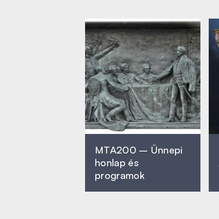
MTA200 – Ünnepi
honlap és
programok