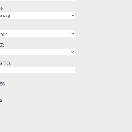
G:
Z:
SÍTÓ: