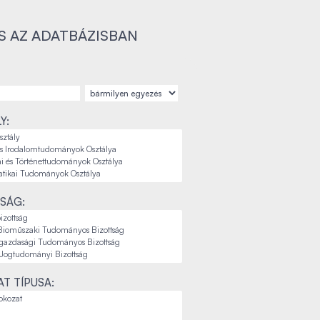
S AZ ADATBÁZISBAN
Y:
SÁG:
T TÍPUSA: