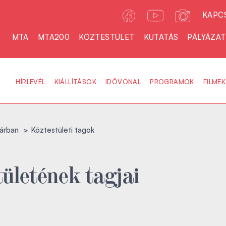
KAPC
MTA
MTA200
KÖZTESTÜLET
KUTATÁS
PÁLYÁZA
HÍRLEVÉL
KIÁLLÍTÁSOK
IDŐVONAL
PROGRAMOK
FILMEK
árban
Köztestületi tagok
ületének tagjai