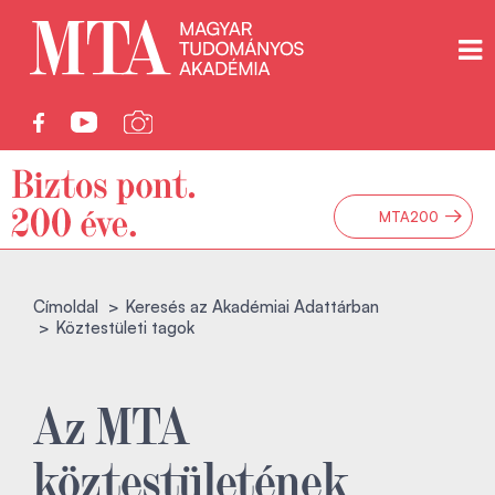
→
MTA200
Címoldal
Keresés az Akadémiai Adattárban
Köztestületi tagok
Az MTA
köztestületének