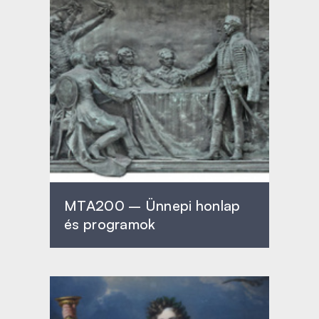
MTA200 – Ünnepi honlap
és programok