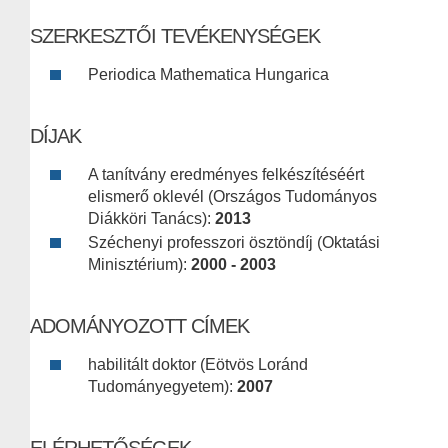
SZERKESZTŐI TEVÉKENYSÉGEK
Periodica Mathematica Hungarica
DÍJAK
A tanítvány eredményes felkészítéséért
elismerő oklevél (Országos Tudományos
Diákköri Tanács):
2013
Széchenyi professzori ösztöndíj (Oktatási
Minisztérium):
2000 - 2003
ADOMÁNYOZOTT CÍMEK
habilitált doktor (Eötvös Loránd
Tudományegyetem):
2007