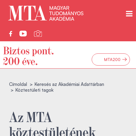
→
MTA200
Címoldal
Keresés az Akadémiai Adattárban
Köztestületi tagok
Az MTA
köztestületének