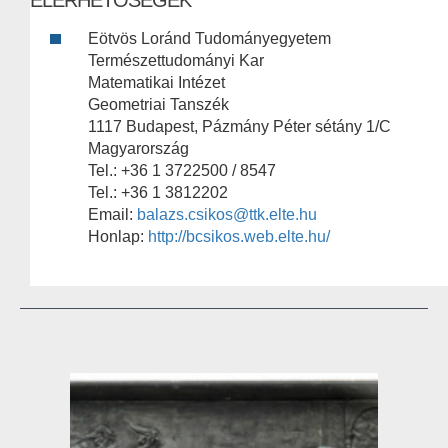
ELÉRHETŐSÉGEK
Eötvös Loránd Tudományegyetem
Természettudományi Kar
Matematikai Intézet
Geometriai Tanszék
1117 Budapest, Pázmány Péter sétány 1/C
Magyarország
Tel.: +36 1 3722500 / 8547
Tel.: +36 1 3812202
Email:
balazs.csikos@ttk.elte.hu
Honlap:
http://bcsikos.web.elte.hu/