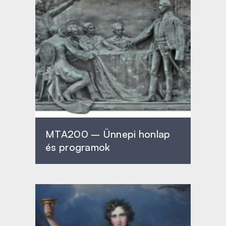
MTA200 – Ünnepi honlap
és programok