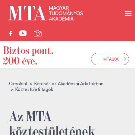
→
MTA200
Címoldal
Keresés az Akadémiai Adattárban
Köztestületi tagok
Az MTA
köztestületének