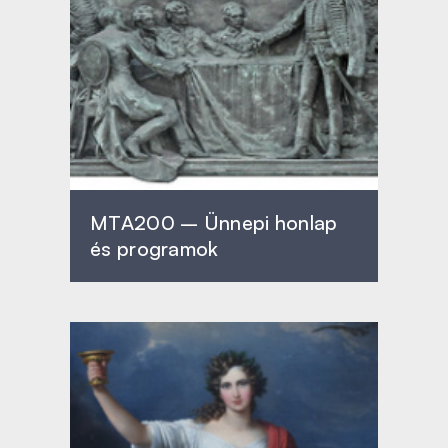
MTA200 – Ünnepi honlap
és programok