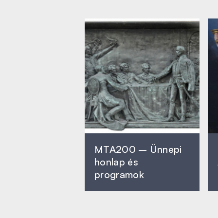
MTA200 – Ünnepi
honlap és
programok