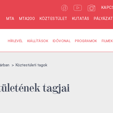
KAPC
MTA
MTA200
KÖZTESTÜLET
KUTATÁS
PÁLYÁZA
HÍRLEVÉL
KIÁLLÍTÁSOK
IDŐVONAL
PROGRAMOK
FILMEK
árban
Köztestületi tagok
ületének tagjai