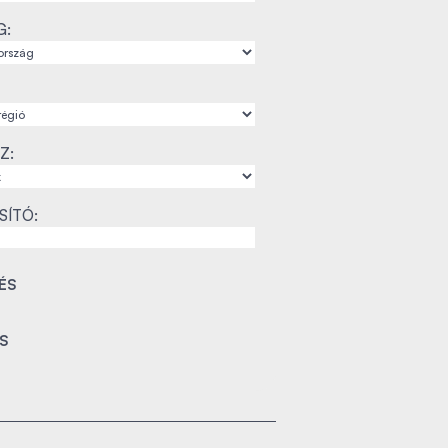
G:
Z:
SÍTÓ: