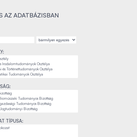
S AZ ADATBÁZISBAN
Y:
SÁG:
T TÍPUSA: