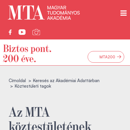
→
MTA200
Címoldal
Keresés az Akadémiai Adattárban
Köztestületi tagok
Az MTA
köztestületének