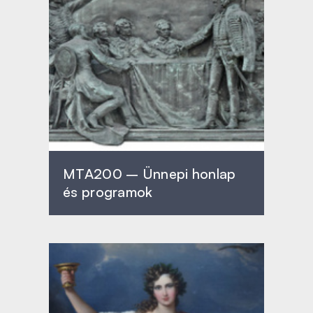
MTA200 – Ünnepi honlap
és programok