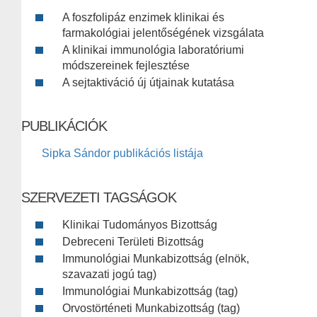
A foszfolipáz enzimek klinikai és
farmakológiai jelentőségének vizsgálata
A klinikai immunológia laboratóriumi
módszereinek fejlesztése
A sejtaktiváció új útjainak kutatása
PUBLIKÁCIÓK
Sipka Sándor publikációs listája
SZERVEZETI TAGSÁGOK
Klinikai Tudományos Bizottság
Debreceni Területi Bizottság
Immunológiai Munkabizottság (elnök,
szavazati jogú tag)
Immunológiai Munkabizottság (tag)
Orvostörténeti Munkabizottság (tag)