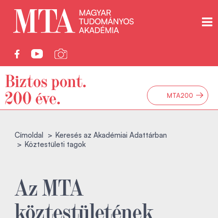
→
MTA200
Címoldal
Keresés az Akadémiai Adattárban
Köztestületi tagok
Az MTA
köztestületének