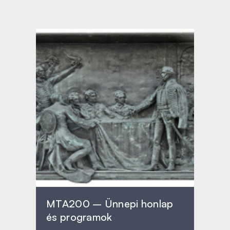
MTA200 – Ünnepi honlap
és programok