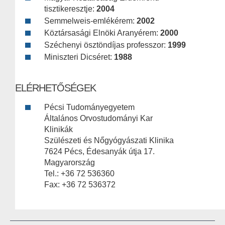
tisztikeresztje:
2004
Semmelweis-emlékérem:
2002
Köztársasági Elnöki Aranyérem:
2000
Széchenyi ösztöndíjas professzor:
1999
Miniszteri Dicséret:
1988
ELÉRHETŐSÉGEK
Pécsi Tudományegyetem
Általános Orvostudományi Kar
Klinikák
Szülészeti és Nőgyógyászati Klinika
7624 Pécs, Édesanyák útja 17.
Magyarország
Tel.: +36 72 536360
Fax: +36 72 536372