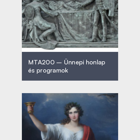
MTA200 – Ünnepi honlap
és programok