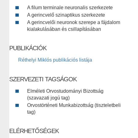
A filum terminale neuronalis szerkezete
A gerincvelő szinaptikus szerkezete
A gerincvelői neuronok szerepe a fájdalom
kialakulásában és csillapításában
PUBLIKÁCIÓK
Réthelyi Miklós publikációs listája
SZERVEZETI TAGSÁGOK
Elméleti Orvostudományi Bizottság
(szavazati jogú tag)
Orvostörténeti Munkabizottság (tiszteletbeli
tag)
ELÉRHETŐSÉGEK