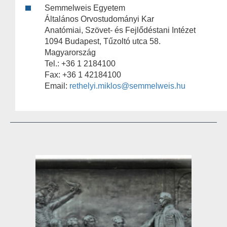
Semmelweis Egyetem
Általános Orvostudományi Kar
Anatómiai, Szövet- és Fejlődéstani Intézet
1094 Budapest, Tűzoltó utca 58.
Magyarország
Tel.: +36 1 2184100
Fax: +36 1 42184100
Email:
rethelyi.miklos@semmelweis.hu