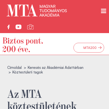
→
MTA200
Címoldal
Keresés az Akadémiai Adattárban
Köztestületi tagok
Az MTA
köztestületének