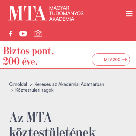
→
MTA200
Címoldal
Keresés az Akadémiai Adattárban
Köztestületi tagok
Az MTA
köztestületének