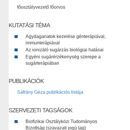
főosztályvezető főorvos
KUTATÁSI TÉMA
Agydaganatok kezelése génterápiával,
immunterápiával
Az ionizáló sugárzás biológiai hatásai
Egyéni sugárérzékenység szerepe a
sugárterápiában
PUBLIKÁCIÓK
Sáfrány Géza publikációs listája
SZERVEZETI TAGSÁGOK
Biofizikai Osztályközi Tudományos
Bizottság (szavazati jogú tag)