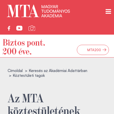
→
MTA200
Címoldal
Keresés az Akadémiai Adattárban
Köztestületi tagok
Az MTA
köztestületének