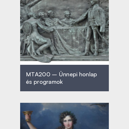
MTA200 – Ünnepi honlap
és programok