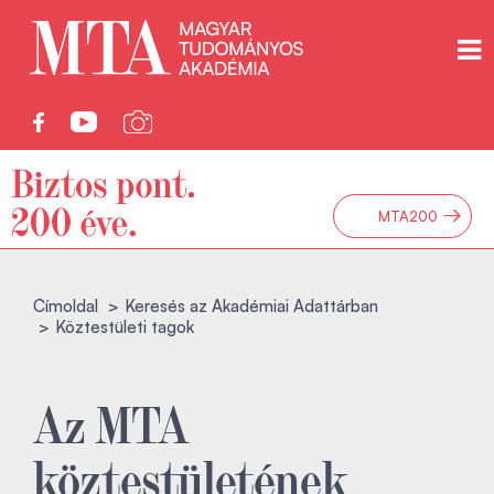
→
MTA200
Címoldal
Keresés az Akadémiai Adattárban
Köztestületi tagok
Az MTA
köztestületének