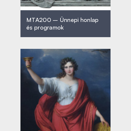
MTA200 – Ünnepi honlap
és programok